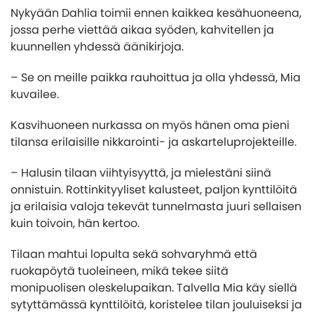
Nykyään Dahlia toimii ennen kaikkea kesähuoneena,
jossa perhe viettää aikaa syöden, kahvitellen ja
kuunnellen yhdessä äänikirjoja.
– Se on meille paikka rauhoittua ja olla yhdessä, Mia
kuvailee.
Kasvihuoneen nurkassa on myös hänen oma pieni
tilansa erilaisille nikkarointi- ja askarteluprojekteille.
– Halusin tilaan viihtyisyyttä, ja mielestäni siinä
onnistuin. Rottinkityyliset kalusteet, paljon kynttilöitä
ja erilaisia valoja tekevät tunnelmasta juuri sellaisen
kuin toivoin, hän kertoo.
Tilaan mahtui lopulta sekä sohvaryhmä että
ruokapöytä tuoleineen, mikä tekee siitä
monipuolisen oleskelupaikan. Talvella Mia käy siellä
sytyttämässä kynttilöitä, koristelee tilan jouluiseksi ja