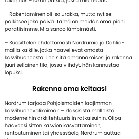
rakennus – se on paikka, jossa mieli lepää.
– Rakentaminen oli iso urakka, mutta nyt se
palkitsee joka päivä. Tämä on meidän oma pieni
paratiisimme, Mia sanoo lämpimästi.
– Suosittelen ehdottomasti Nordrumia ja Dahlia-
mallia kaikille, jotka haaveilevat omasta
kasvihuoneesta. Tee siitä omannäköisesi ja rakenna
juuri sellainen tila, jossa viihdyt, hän kannustaa
lopuksi.
Rakenna oma keitaasi
Nordrum tarjoaa Pohjoismaiden laajimman
kasvihuonevalikoiman – klassisista malleista
moderneihin arkkitehtuurisiin ratkaisuihin. Olipa
haaveesi sitten kasvien kasvattaminen,
rentoutuminen tai yhdessäolo, Nordrum auttaa