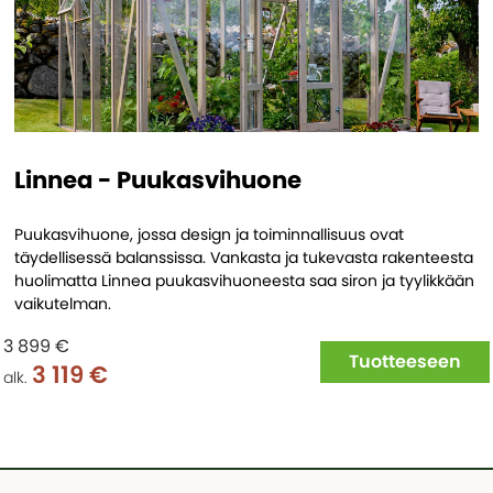
Linnea - Puukasvihuone
Puukasvihuone, jossa design ja toiminnallisuus ovat
täydellisessä balanssissa. Vankasta ja tukevasta rakenteesta
huolimatta Linnea puukasvihuoneesta saa siron ja tyylikkään
vaikutelman.
3 899 €
Tuotteeseen
3 119 €
alk.