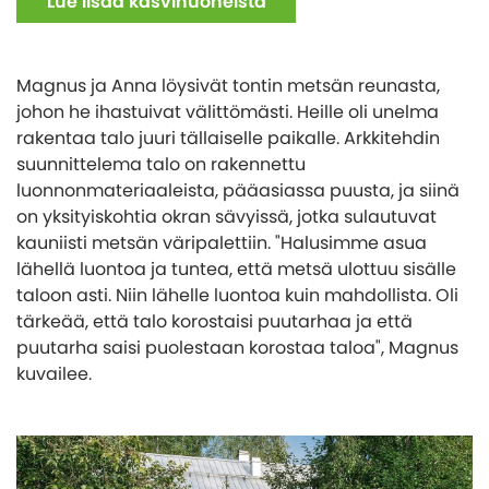
Lue lisää kasvihuoneista
Magnus ja Anna löysivät tontin metsän reunasta,
johon he ihastuivat välittömästi. Heille oli unelma
rakentaa talo juuri tällaiselle paikalle. Arkkitehdin
suunnittelema talo on rakennettu
luonnonmateriaaleista, pääasiassa puusta, ja siinä
on yksityiskohtia okran sävyissä, jotka sulautuvat
kauniisti metsän väripalettiin. "Halusimme asua
lähellä luontoa ja tuntea, että metsä ulottuu sisälle
taloon asti. Niin lähelle luontoa kuin mahdollista. Oli
tärkeää, että talo korostaisi puutarhaa ja että
puutarha saisi puolestaan korostaa taloa", Magnus
kuvailee.