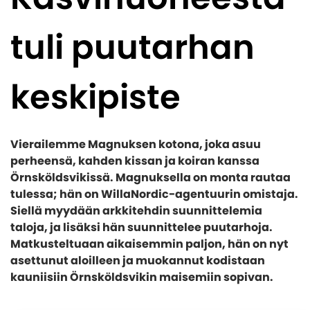
Yleiskatsaus - Lasiterassit
Puutarharakennukset
Ostoehdot
KATEGORIAT
Lasiterassipaketit
tuli puutarhan
Maksutavat
Yleiskatsaus - Kasvihuone
Suunnittele oma lasiterassipaketti
Ulkoaltaat ja Paljut
Asennusapua ammattilaisilta
KATEGORIAT
Kasvihuone
Verannat
Eettiset ohjeet - Code of conduct
keskipiste
Yleiskatsaus - Puutarharakennukset
Myrskynkestävä kasvihuone
Pergola
Lasiterassielementit
KATEGORIAT
Tietoja henkilötietojen käsittelystä
Mökit
Puinen kasvihuone
Lasiterassien katot
Cookies - evästekäytäntö
Yleiskatsaus - Ulkoaltaat ja Paljut
Pihavarastot
Autotallit
Seinäkasvihuone
Rungot
Vierailemme Magnuksen kotona, joka asuu
Tietoa yrityksestämme
Paljut
Paviljongit
perheensä, kahden kissan ja koiran kanssa
Kasvihuone muurilla
Alumiiniset lasiterassipaketit
Örnsköldsvikissä. Magnuksella on monta rautaa
Kylmävesitynnyri
Inspiraatiota
Leikkimökit
Orangeria
KATEGORIAT
Lasiterassien lisävarusteet
tulessa; hän on WillaNordic-agentuurin omistaja.
Ulkoaltaiden lisävarusteet
Huvimajat
Tunnelikasvihuone
Siellä myydään arkkitehdin suunnittelemia
Yleiskatsaus - Autotallit
Asiakaspalvelu
INSPIRAATIOTA
Lisävarusteet
KATEGORIAT
taloja, ja lisäksi hän suunnittelee puutarhoja.
Pieni kasvihuone / Minikasvihuone
Autotalli
Matkusteltuaan aikaisemmin paljon, hän on nyt
Kasvihuoneen lisävarusteet
Tämän takia lasiterassi ja kasvihuone ovat fiksu
Yleiskatsaus - Inspiraatiota
asettunut aloilleen ja muokannut kodistaan
Autokatos
INSPIRAATIOTA
Svenska
investointi
kauniisiin Örnsköldsvikin maisemiin sopivan.
Monipuolinen kennomuovi lasiterassin- ja
Autotallin ovet
INSPIRAATIOTA
Lasiterassi teki kesämökistä ylellisemmän
Puutarhasuunnittelijan parhaat valaistusvinkit
kasvihuoneen materiaalinacomfort
Asennusapua
Lisävarusteet autotallin oviin