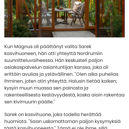
Kun Magnus oli päättänyt valita Sarek
kasvihuoneen, hän otti yhteyttä Nordrumiin
suunnitteluvaiheessa. Hän keskusteli paljon
asiakaspalvelun asiantuntijan kanssa, joka oli
erittäin avulias ja ystävällinen. "Olen aika puhelias
ihminen, joten otin yhteyttä. Halusin tietää kaiken;
kysyin muun muassa sen painosta ja
rakenteellisesta kestävyydestä, koska aioin rakentaa
sen kivimuurin päälle."
Sarek on kasvihuone, joka todella herättää
huomiota. "Saan uskomattoman paljon kysymyksiä
tästä kasvihuoneesta." Tämä ei ole ihme, sillä