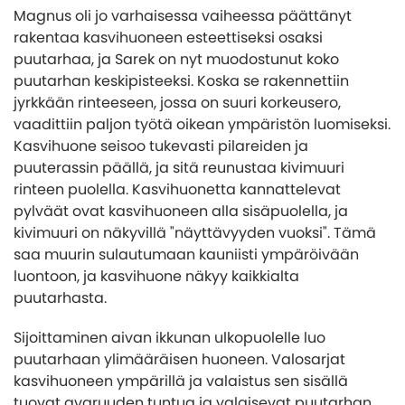
Magnus oli jo varhaisessa vaiheessa päättänyt
rakentaa kasvihuoneen esteettiseksi osaksi
puutarhaa, ja Sarek on nyt muodostunut koko
puutarhan keskipisteeksi. Koska se rakennettiin
jyrkkään rinteeseen, jossa on suuri korkeusero,
vaadittiin paljon työtä oikean ympäristön luomiseksi.
Kasvihuone seisoo tukevasti pilareiden ja
puuterassin päällä, ja sitä reunustaa kivimuuri
rinteen puolella. Kasvihuonetta kannattelevat
pylväät ovat kasvihuoneen alla sisäpuolella, ja
kivimuuri on näkyvillä "näyttävyyden vuoksi". Tämä
saa muurin sulautumaan kauniisti ympäröivään
luontoon, ja kasvihuone näkyy kaikkialta
puutarhasta.
Sijoittaminen aivan ikkunan ulkopuolelle luo
puutarhaan ylimääräisen huoneen. Valosarjat
kasvihuoneen ympärillä ja valaistus sen sisällä
tuovat avaruuden tuntua ja valaisevat puutarhan