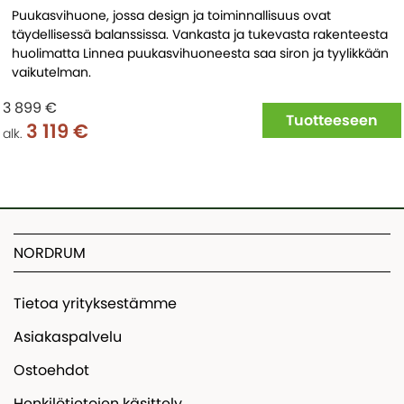
Puukasvihuone, jossa design ja toiminnallisuus ovat
täydellisessä balanssissa. Vankasta ja tukevasta rakenteesta
huolimatta Linnea puukasvihuoneesta saa siron ja tyylikkään
vaikutelman.
3 899 €
Tuotteeseen
3 119 €
alk.
NORDRUM
Tietoa yrityksestämme
Asiakaspalvelu
Ostoehdot
Henkilötietojen käsittely