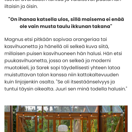
iltaisin ja öisin.
"On ihanaa katsella ulos, sillä maisema ei enää
ole vain musta taulu ikkunan takana"
Magnus etsi pitkään sopivaa orangeriaa tai
kasvihuonetta ja hänellä oli selkeä kuva siitä,
millaisen puisen kasvihuoneen hän halusi. Hän etsi
puukasvihuonetta, jossa on selkeä ja moderni
muotokieli, ja Sarek sopi täydellisesti yhteen latoa
muistuttavan talon kanssa niin kattokaltevuuden
kuin linjojenkin osalta. "Se oli itsestäänselvyys ja
tuntui täysin oikealta. Juuri sen minä todella halusin."