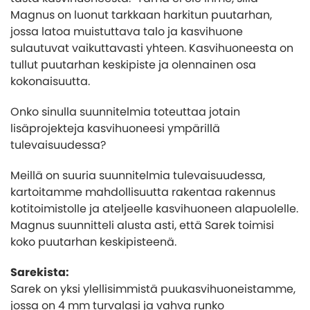
Magnus on luonut tarkkaan harkitun puutarhan,
jossa latoa muistuttava talo ja kasvihuone
sulautuvat vaikuttavasti yhteen. Kasvihuoneesta on
tullut puutarhan keskipiste ja olennainen osa
kokonaisuutta.
Onko sinulla suunnitelmia toteuttaa jotain
lisäprojekteja kasvihuoneesi ympärillä
tulevaisuudessa?
Meillä on suuria suunnitelmia tulevaisuudessa,
kartoitamme mahdollisuutta rakentaa rakennus
kotitoimistolle ja ateljeelle kasvihuoneen alapuolelle.
Magnus suunnitteli alusta asti, että Sarek toimisi
koko puutarhan keskipisteenä.
Sarekista:
Sarek on yksi ylellisimmistä puukasvihuoneistamme,
jossa on 4 mm turvalasi ja vahva runko