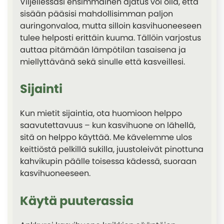
Viljellessäsi ensimmäinen ajatus voi olla, että
sisään pääsisi mahdollisimman paljon
auringonvaloa, mutta silloin kasvihuoneeseen
tulee helposti erittäin kuuma. Tällöin varjostus
auttaa pitämään lämpötilan tasaisena ja
miellyttävänä sekä sinulle että kasveillesi.
Sijainti
Kun mietit sijaintia, ota huomioon helppo
saavutettavuus – kun kasvihuone on lähellä,
sitä on helppo käyttää. Me kävelemme ulos
keittiöstä pelkillä sukilla, juustoleivät pinottuna
kahvikupin päälle toisessa kädessä, suoraan
kasvihuoneeseen.
Käytä puuterassia