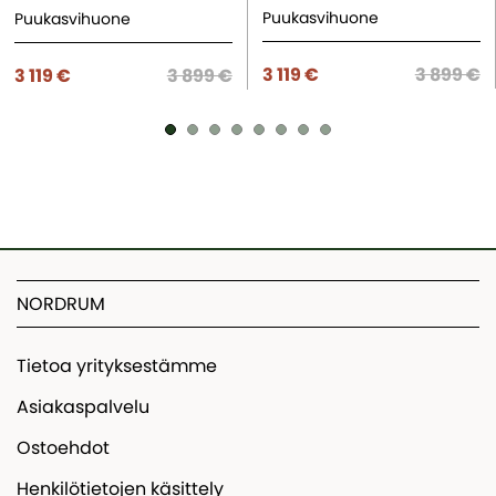
Puukasvihuone
Puukasvihuone
3 119 €
3 899 €
3 119 €
3 899 €
NORDRUM
Tietoa yrityksestämme
Asiakaspalvelu
Ostoehdot
Henkilötietojen käsittely