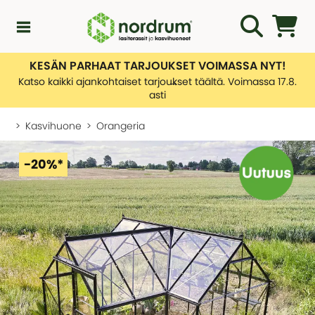
KESÄN PARHAAT TARJOUKSET VOIMASSA NYT!
Kampanjat
Katso kaikki ajankohtaiset tarjoukset täältä. Voimassa 17.8.
asti
Uutuuksia
Kasvihuone
Orangeria
Asiakaspalvelu
-20%*
KATEGORIAT
Yleiskatsaus - Uutuuksia
Lasiterassiopas
KATEGORIAT
Rakentamislupa
Yleiskatsaus - Asiakaspalvelu
Lasiterassit
Ota yhteyttä
Tietoa toimituksistamme
Kasvihuone
KATEGORIAT
Palautusten hallinnointi