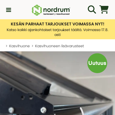
KESÄN PARHAAT TARJOUKSET VOIMASSA NYT!
Kampanjat
Katso kaikki ajankohtaiset tarjoukset täältä. Voimassa 17.8.
asti
Uutuuksia
Kasvihuone
Kasvihuoneen lisävarusteet
Asiakaspalvelu
KATEGORIAT
Yleiskatsaus - Uutuuksia
Lasiterassiopas
KATEGORIAT
Rakentamislupa
Yleiskatsaus - Asiakaspalvelu
Lasiterassit
Ota yhteyttä
Tietoa toimituksistamme
Kasvihuone
KATEGORIAT
Palautusten hallinnointi