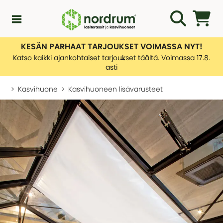
KESÄN PARHAAT TARJOUKSET VOIMASSA NYT!
Kampanjat
Katso kaikki ajankohtaiset tarjoukset täältä. Voimassa 17.8.
asti
Uutuuksia
Kasvihuone
Kasvihuoneen lisävarusteet
Asiakaspalvelu
KATEGORIAT
Yleiskatsaus - Uutuuksia
Lasiterassiopas
KATEGORIAT
Rakentamislupa
Yleiskatsaus - Asiakaspalvelu
Lasiterassit
Ota yhteyttä
Tietoa toimituksistamme
Kasvihuone
KATEGORIAT
Palautusten hallinnointi