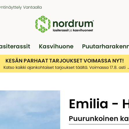
ntinäyttely Vantaalla
asiterassit
Kasvihuone
Puutarharaken
Pergola
Autotallit
KESÄN PARHAAT TARJOUKSET VOIMASSA NYT!
Katso kaikki ajankohtaiset tarjoukset täältä. Voimassa 17.8. asti
Emilia -
Puurunkoinen ka