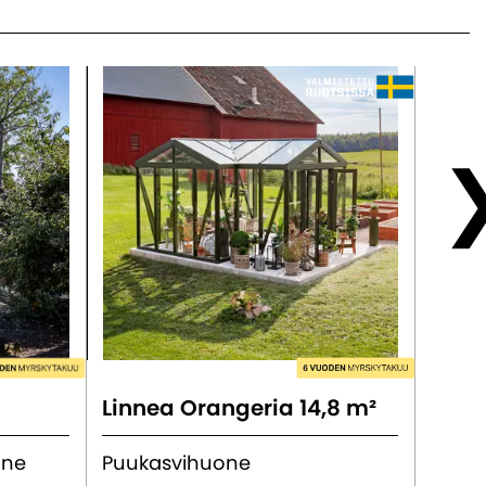
Linnea Orangeria 14,8 m²
Emil
one
Puukasvihuone
Puur