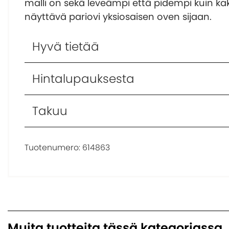
malli on sekä leveämpi että pidempi kuin kak
näyttävä pariovi yksiosaisen oven sijaan.
Hyvä tietää
Hintalupauksesta
Takuu
Tuotenumero:
614863
Muita tuotteita tässä kategoriassa