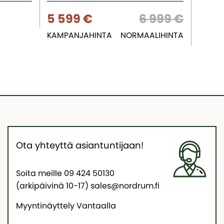
5 599 €
6 999 €
5 6
KAMPANJAHINTA
NORMAALIHINTA
Ota yhteyttä asiantuntijaan!
Soita meille 09 424 50130
(arkipäivinä 10-17) sales@nordrum.fi
Myyntinäyttely Vantaalla