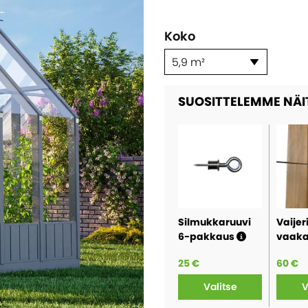
Koko
5,9 m²
SUOSITTELEMME NÄI
Silmukkaruuvi
Vaijer
6-pakkaus
vaak
25 €
60 €
Valitse
V