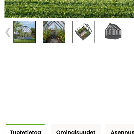
Tuotetietoa
Ominaisuudet
Asennus