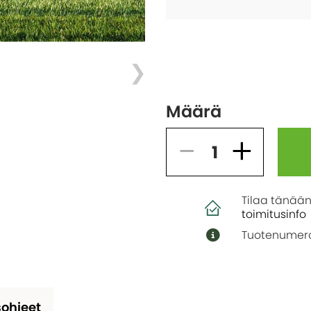
Määrä
Tilaa tänään
toimitusinfo
Tuotenumero
ohjeet