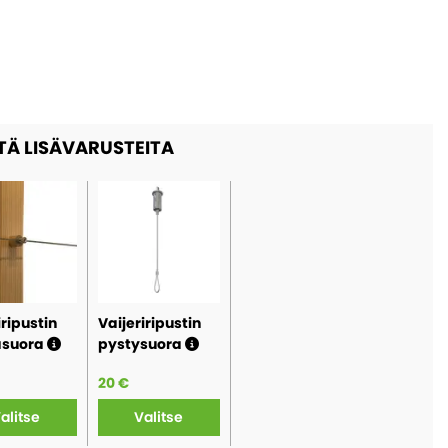
TÄ LISÄVARUSTEITA
iripustin
Vaijeriripustin
asuora
pystysuora
20 €
alitse
Valitse