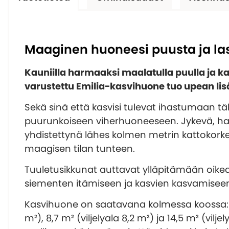
Maaginen huoneesi puusta ja las
Kauniilla harmaaksi maalatulla puulla ja kar
varustettu Emilia-kasvihuone tuo upean lis
Sekä sinä että kasvisi tulevat ihastumaan täh
puurunkoiseen viherhuoneeseen. Jykevä, h
yhdistettynä lähes kolmen metrin kattokork
maagisen tilan tunteen.
Tuuletusikkunat auttavat ylläpitämään oike
siementen itämiseen ja kasvien kasvamisee
Kasvihuone on saatavana kolmessa koossa: 5,
m²), 8,7 m² (viljelyala 8,2 m²) ja 14,5 m² (vilje