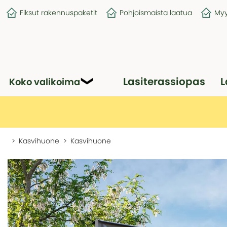
Fiksut rakennuspaketit
Pohjoismaista laatua
Myy
Lasiterassiopas
L
Koko valikoima
Kasvihuone
Kasvihuone