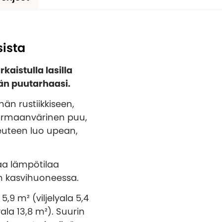
ista
kaistulla lasilla
än puutarhaasi.
än rustiikkiseen,
armaanvärinen puu,
euteen luo upean,
aa lämpötilaa
n kasvihuoneessa.
9 m² (viljelyala 5,4
lyala 13,8 m²). Suurin