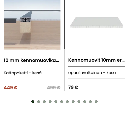
Kennomuovit 10mm erilliset levyt
10 mm kennomuovikatto
opaalinvalkoinen - kesä
Kattopaketti - kesä
79 €
449 €
499 €