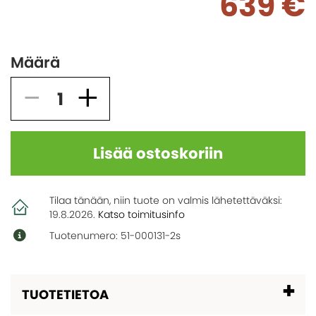
639 €
Määrä
Lisää ostoskoriin
Tilaa tänään, niin tuote on valmis lähetettäväksi:
19.8.2026
.
Katso toimitusinfo
Tuotenumero: 51-000131-2s
TUOTETIETOA