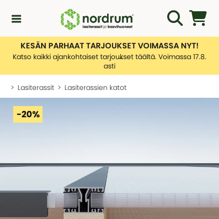
KESÄN PARHAAT TARJOUKSET VOIMASSA NYT!
Kampanjat
Katso kaikki ajankohtaiset tarjoukset täältä. Voimassa 17.8.
asti
Uutuuksia
Lasiterassit
Lasiterassien katot
Asiakaspalvelu
-20%
KATEGORIAT
Yleiskatsaus - Uutuuksia
Lasiterassiopas
KATEGORIAT
Rakentamislupa
Yleiskatsaus - Asiakaspalvelu
Lasiterassit
Ota yhteyttä
Tietoa toimituksistamme
Kasvihuone
KATEGORIAT
Palautusten hallinnointi