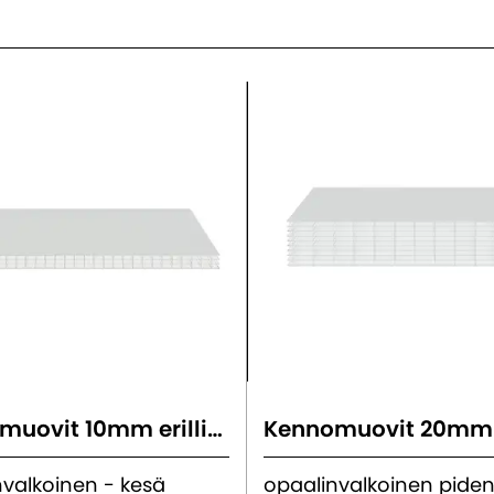
Kennomuovit 10mm erilliset levyt
nvalkoinen - kesä