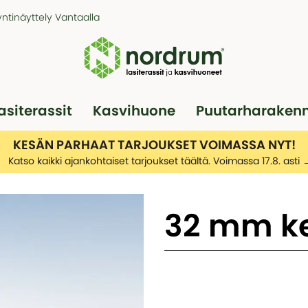
ntinäyttely Vantaalla
asiterassit
Kasvihuone
Puutarharaken
Pergola
Autotallit
KESÄN PARHAAT TARJOUKSET VOIMASSA NYT!
Katso kaikki ajankohtaiset tarjoukset täältä. Voimassa 17.8. asti
32 mm k