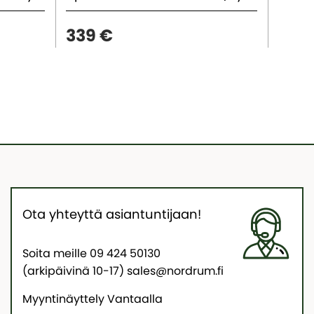
339 €
639
KAMPA
Ota yhteyttä asiantuntijaan!
Soita meille 09 424 50130
(arkipäivinä 10-17) sales@nordrum.fi
Myyntinäyttely Vantaalla