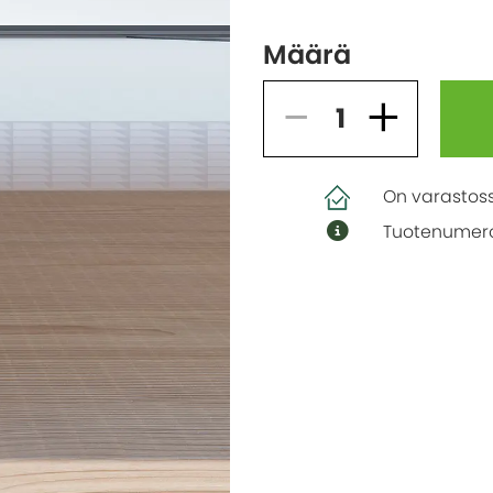
Määrä
On varastos
Tuotenumero