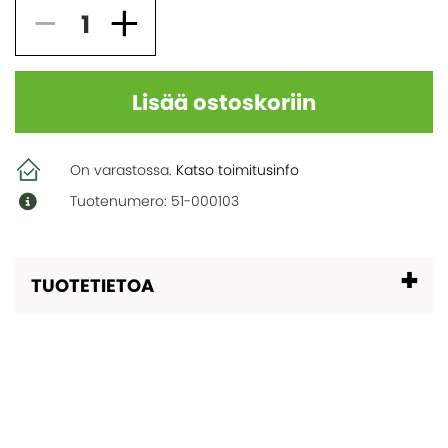
Yksinkertainen lisärakennus antoi mökille uutta
Näin valitset oikean lasiterassin
Tietoa kasvihuoneistamme
elämää
KATEGORIAT
Yksinkertainen lisärakennus antoi mökille uutta
Inspiration ja vinkkejä kasvihuoneprojektiisi
Erillinen lasiterassi toteutettiin uima-altaan
elämää
Pergola
Myrskytakuu kasvihuoneelle
yhteyteen
8 syytä hankkia lasiterassi
Lisää ostoskoriin
Rakenna kasvihuoneen perustus itse
Perinteinen, punainen ja kuvankaunis
Tämän takia lasiterassi ja kasvihuone ovat fiksu
Valmistele kasvihuone talvea varten
investointi
KATEGORIAT
On varastossa.
Katso toimitusinfo
Mikä kasvihuonemalli sopii juuri sinulle
Tuotenumero: 51-000103
Pergola
Arkkitehdin vinkit
TUOTETIETOA