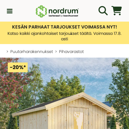
KESÄN PARHAAT TARJOUKSET VOIMASSA NYT!
Kampanjat
Katso kaikki ajankohtaiset tarjoukset täältä. Voimassa 17.8.
asti
Uutuuksia
Puutarharakennukset
Pihavarastot
Asiakaspalvelu
-20%*
KATEGORIAT
Yleiskatsaus - Uutuuksia
Lasiterassiopas
KATEGORIAT
Rakentamislupa
Yleiskatsaus - Asiakaspalvelu
Lasiterassit
Ota yhteyttä
Tietoa toimituksistamme
Kasvihuone
KATEGORIAT
Palautusten hallinnointi