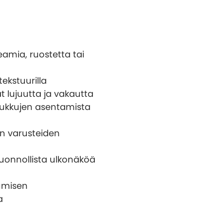
eamia, ruostetta tai
ekstuurilla
t lujuutta ja vakautta
koukkujen asentamista
en varusteiden
luonnollista ulkonäköä
kumisen
a