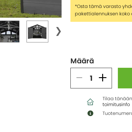
*Osta tämä varasto yhde
pakettialennuksen koko o
Määrä
Tilaa tänään
toimitusinfo
Tuotenumero