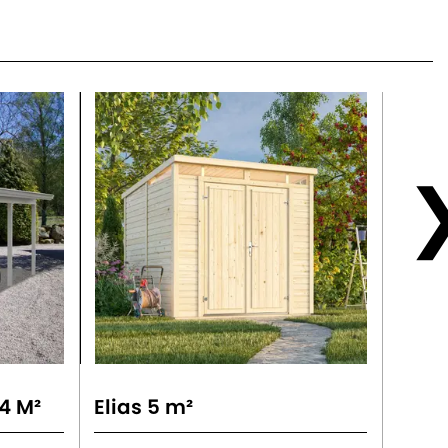
4 M²
Elias 5 m²
Elias