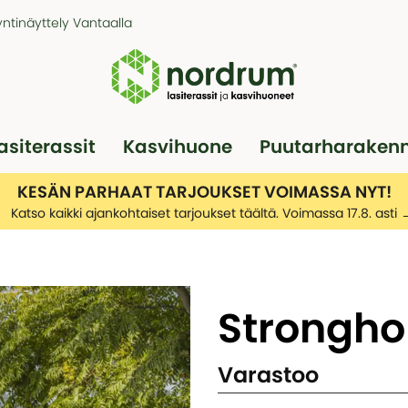
ntinäyttely Vantaalla
asiterassit
Kasvihuone
Puutarharaken
Pergola
Autotallit
KESÄN PARHAAT TARJOUKSET VOIMASSA NYT!
Katso kaikki ajankohtaiset tarjoukset täältä. Voimassa 17.8. asti
Stronghol
Varastoo