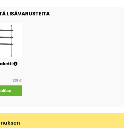
TÄ LISÄVARUSTEITA
paketti
135 €
alitse
ennuksen