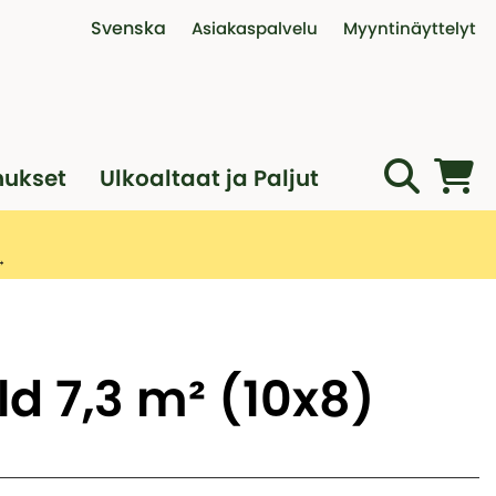
Svenska
Asiakaspalvelu
Myyntinäyttelyt
Interaktiivinen myyntinäyttely
Ota yhteyttä
Puhelinajat
Myyntinäyttely Vantaalla
Ostoehdot
Palautus, reklamaatio ja va
nukset
Ulkoaltaat ja Paljut
Asennusapua ammattilaisilt
Varaa digitaalinen tapaam
d 7,3 m² (10x8)