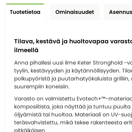
Tuotetietoa
Ominaisuudet
Asennus
Tilava, kestävä ja huoltovapaa varast
ilmeellä
Anna pihallesi uusi ilme Keter Stronghold -va
tyylin, kestävyyden ja käytännöllisyyden. Tila
polkupyöristä ja puutarhatyökaluista grilliin, 
suurempiin koneisiin.
Varasto on valmistettu Evotech+™-materiaali
komposiitista, joka näyttää ja tuntuu puult
öljyämistä tai huoltoa. Materiaali on UV-suo
teräsvahvistettu, mikä tekee rakenteesta eri
pitkäikäisen.