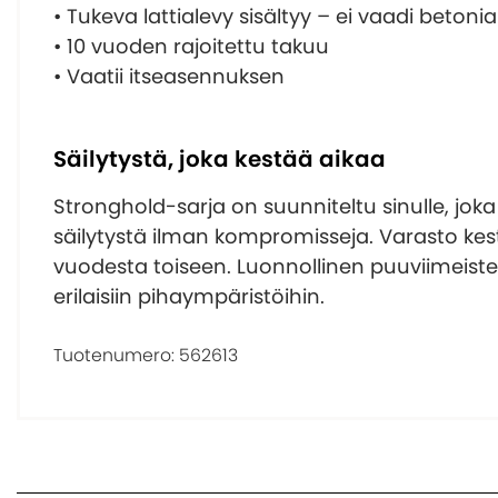
• Tukeva lattialevy sisältyy – ei vaadi betoni
• 10 vuoden rajoitettu takuu
• Vaatii itseasennuksen
Säilytystä, joka kestää aikaa
Stronghold-sarja on suunniteltu sinulle, jok
säilytystä ilman kompromisseja. Varasto ke
vuodesta toiseen. Luonnollinen puuviimeistel
erilaisiin pihaympäristöihin.
Tuotenumero:
562613