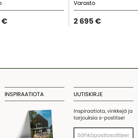
to
Varasto
 €
2 695 €
INSPIRAATIOTA
UUTISKIRJE
Inspiraatiota, vinkkejä ja
tarjouksia s-postitse!