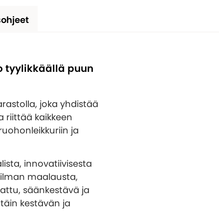
ohjeet
o tyylikkäällä puun
rastolla, joka yhdistää
a riittää kaikkeen
ruohonleikkuriin ja
sta, innovatiivisesta
a ilman maalausta,
jattu, säänkestävä ja
ttäin kestävän ja