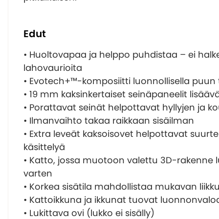
Edut
• Huoltovapaa ja helppo puhdistaa – ei halk
lahovaurioita
• Evotech+™-komposiitti luonnollisella puun t
• 19 mm kaksinkertaiset seinäpaneelit lisäävä
• Porattavat seinät helpottavat hyllyjen ja 
• Ilmanvaihto takaa raikkaan sisäilman
• Extra leveät kaksoisovet helpottavat suurt
käsittelyä
• Katto, jossa muotoon valettu 3D-rakenne 
varten
• Korkea sisätila mahdollistaa mukavan liik
• Kattoikkuna ja ikkunat tuovat luonnonvalo
• Lukittava ovi (lukko ei sisälly)