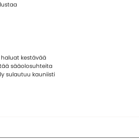
alustaa
a haluat kestävää
stää sääolosuhteita
y sulautuu kauniisti