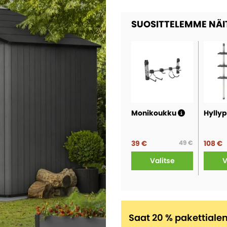
SUOSITTELEMME NÄI
Monikoukku
Hylly
39 €
49 €
108 €
Valitse
V
Saat 20 % pakettial