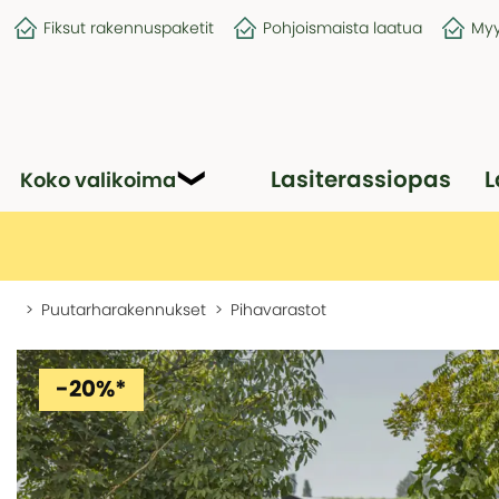
Fiksut rakennuspaketit
Pohjoismaista laatua
Myy
Lasiterassiopas
L
Koko valikoima
Puutarharakennukset
Pihavarastot
-20%*