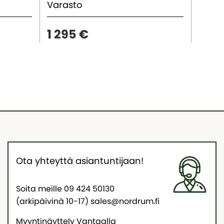
Varasto
Vara
1 295 €
1 57
Ota yhteyttä asiantuntijaan!
Soita meille 09 424 50130
(arkipäivinä 10-17) sales@nordrum.fi
Myyntinäyttely Vantaalla