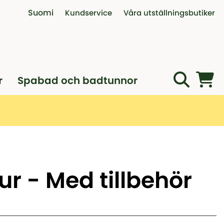
Suomi
Kundservice
Våra utställningsbutiker
Kontakta oss
Interaktiv visningsbutik
Öppettider telefon
Utställningsbutik i Vanda
Köpvillkor
Öppet köp, reklamation och byt
r
Spabad och badtunnor
Professionell montagehjälp
Boka digitalt möte
r - Med tillbehör