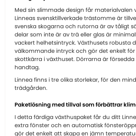
Med sin slimmade design får materialvalen ve
Linneas svensktillverkade trästomme är tillv
svenska skogarna och rutorna är av tåligt sä
delar som inte är av trä eller glas är minimalt
vackert helhetsintryck. Växthusets robusta 
välkommande intryck och gör det enkelt för 
skottkärra i växthuset. Dörrarna är försedda
handtag.
Linnea finns i tre olika storlekar, för den min
trädgården.
Paketlösning med tillval som förbättrar klima
I detta färdiga växthuspaket får du ditt Lin
extra fönster och en automatisk fönsteröp
gör det enkelt att skapa en jämn temperatur