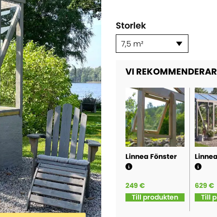
Storlek
7,5 m²
VI REKOMMENDERAR 
Linnea Fönster
Linnea
249 €
629 €
Till produkten
Till