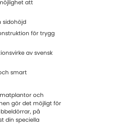
möjlighet att
 sidohöjd
struktion för trygg
ionsvirke av svensk
 och smart
tomatplantor och
nen gör det möjligt för
dubbeldörrar, på
st din speciella