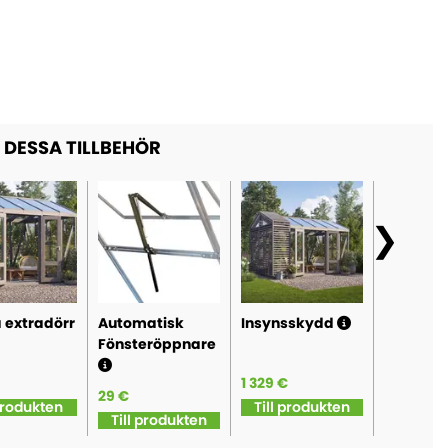
DESSA TILLBEHÖR
 extradörr
Automatisk
Insynsskydd
Solskyd
Fönsteröppnare
1 329 €
619 €
29 €
 produkten
Till produkten
Till pr
Till produkten