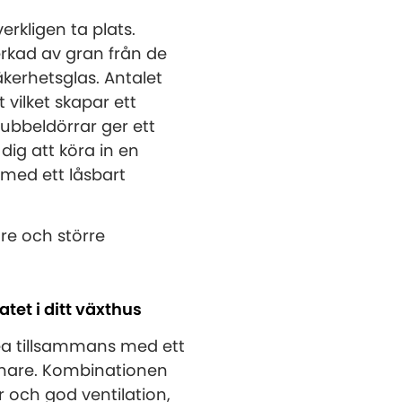
rkligen ta plats.
erkad av gran från de
kerhetsglas. Antalet
 vilket skapar ett
dubbeldörrar ger ett
dig att köra in en
 med ett låsbart
dre och större
tet i ditt växthus
nea tillsammans med ett
pnare. Kombinationen
 och god ventilation,