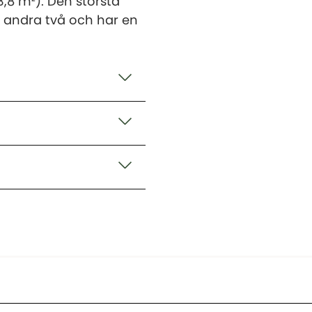
3,8 m²). Den största
 andra två och har en