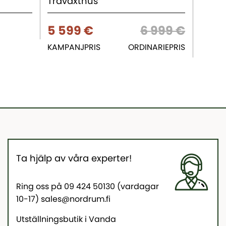
Träväxthus
Växth
5 599 €
6 999 €
5 6
KAMPANJPRIS
ORDINARIEPRIS
Ta hjälp av våra experter!
Ring oss på 09 424 50130 (vardagar
10-17) sales@nordrum.fi
Utställningsbutik i Vanda