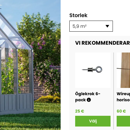
Storlek
5,9 m²
VI REKOMMENDERAR 
Öglekrok 6-
Wire
pack
horiso
25 €
60 €
Välj