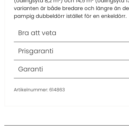
(odlingsyta 8,2 m²) och 14,5 m² (odlingsyta 1
varianten är både bredare och längre än de
pampig dubbeldörr istället för en enkeldörr.
Bra att veta
Prisgaranti
Garanti
Artikelnummer:
614863