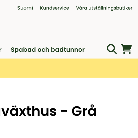
Suomi
Kundservice
Våra utställningsbutiker
Kontakta oss
Interaktiv visningsbutik
Öppettider telefon
Utställningsbutik i Vanda
Köpvillkor
Öppet köp, reklamation och byt
r
Spabad och badtunnor
Professionell montagehjälp
Boka digitalt möte
äväxthus - Grå