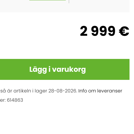
2 999 €
Lägg i varukorg
 så är artikeln i lager
28-08-2026
.
Info om leveranser
er: 614863