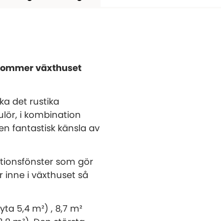
 kommer växthuset
a det rustika
ulör, i kombination
n fantastisk känsla av
ationsfönster som gör
r inne i växthuset så
yta 5,4 m²) , 8,7 m²