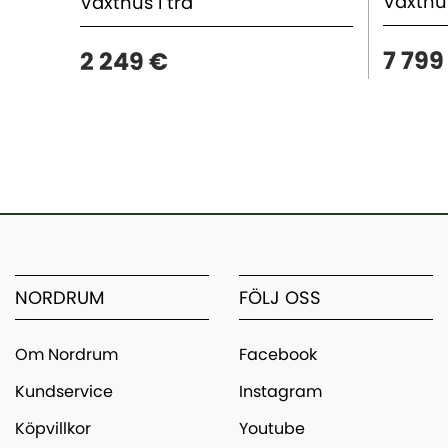
Växthus
Växthus i trä
7 799
2 249 €
NORDRUM
FÖLJ OSS
Om Nordrum
Facebook
Kundservice
Instagram
Köpvillkor
Youtube