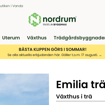
butiken i Vanda
Uterum
Växthus
Trädgårdsbyggnade
Pergola
Garage
BÄSTA KLIPPEN GÖRS I SOMMAR!
Se alla aktuella erbjudanden här. Gäller t.o.m. 17 augusti.
Emilia tr
Växthus i trä