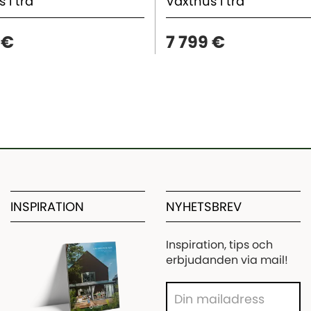
 i trä
Växthus i trä
 €
7 799 €
INSPIRATION
NYHETSBREV
Inspiration, tips och
erbjudanden via mail!