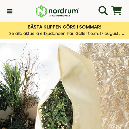
BÄSTA KLIPPEN GÖRS I SOMMAR!
Kampanjer
Se alla aktuella erbjudanden här. Gäller t.o.m. 17 augusti.
Nyheter
Kundservice
Uterumsguiden
SORTIMENT
Översikt - Kundservice
Uterum
Kontakta oss
Leveransinformation
Växthus
SORTIMENT
Hantera returer