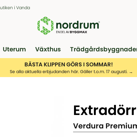
butiken i Vanda
Uterum
Växthus
Trädgårdsbyggnade
Pergola
Garage
BÄSTA KLIPPEN GÖRS I SOMMAR!
Se alla aktuella erbjudanden här. Gäller t.o.m. 17 augusti.
Extradörr
Verdura Premium