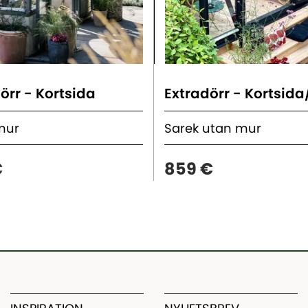
örr - Kortsida
 mur
Sarek utan mur
€
859 €