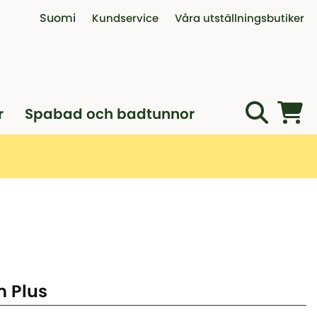
Suomi
Kundservice
Våra utställningsbutiker
Kontakta oss
Interaktiv visningsbutik
Öppettider telefon
Utställningsbutik i Vanda
Köpvillkor
Öppet köp, reklamation och byt
r
Spabad och badtunnor
Professionell montagehjälp
Boka digitalt möte
 Plus