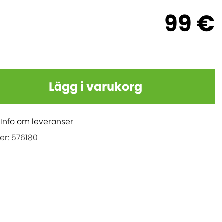
99 €
Lägg i varukorg
.
Info om leveranser
er: 576180