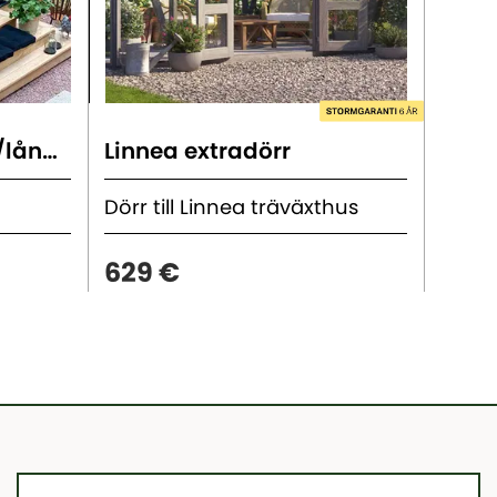
Extradörr - Kortsida/långsida
Linnea extradörr
Linn
Dörr till Linnea träväxthus
Fönst
629 €
249