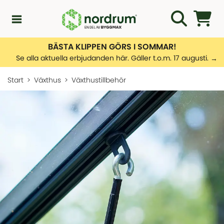
BÄSTA KLIPPEN GÖRS I SOMMAR!
Kampanjer
Se alla aktuella erbjudanden här. Gäller t.o.m. 17 augusti.
Start
Växthus
Växthustillbehör
Nyheter
Kundservice
Uterumsguiden
SORTIMENT
Översikt - Kundservice
Uterum
Kontakta oss
Leveransinformation
Växthus
SORTIMENT
Hantera returer