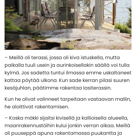
Yksinkertainen lisärakennus antoi mökille uutta
Näin valitset oikean lasiterassin
Tietoa kasvihuoneistamme
elämää
KATEGORIAT
Yksinkertainen lisärakennus antoi mökille uutta
Inspiration ja vinkkejä kasvihuoneprojektiisi
Erillinen lasiterassi toteutettiin uima-altaan
elämää
Pergola
Myrskytakuu kasvihuoneelle
yhteyteen
8 syytä hankkia lasiterassi
Rakenna kasvihuoneen perustus itse
Perinteinen, punainen ja kuvankaunis
Tämän takia lasiterassi ja kasvihuone ovat fiksu
Valmistele kasvihuone talvea varten
investointi
KATEGORIAT
Mikä kasvihuonemalli sopii juuri sinulle
– Meillä oli terassi, jossa oli kiva istuskella, mutta
Pergola
Arkkitehdin vinkit
paikalla tuuli usein ja aurinkoisellakin säällä voi tulla
kylmä. Jos sadetta tuntui ilmassa emme uskaltaneet
kattaa pöytää ulkona. Kun sade kerran pilasi suuren
kesäjuhlan, päätimme rakentaa lasiterassin.
Kun he olivat valinneet tarpeitaan vastaavan mallin,
he aloittivat rakentamisen.
– Koska mökki sijaitsi kivisellä ja kallioisella alueella,
maanrakennustöihin kului jonkin verran aikaa. Meillä
oli puuseppä apuna rakentamassa puukantta ja