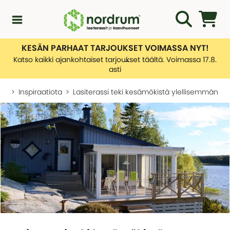
KESÄN PARHAAT TARJOUKSET VOIMASSA NYT!
Kampanjat
Katso kaikki ajankohtaiset tarjoukset täältä. Voimassa 17.8.
asti
Uutuuksia
Inspiraatiota
Lasiterassi teki kesämökistä ylellisemmän
Asiakaspalvelu
KATEGORIAT
Yleiskatsaus - Uutuuksia
Lasiterassiopas
KATEGORIAT
Rakentamislupa
Yleiskatsaus - Asiakaspalvelu
Lasiterassit
Ota yhteyttä
Tietoa toimituksistamme
Kasvihuone
KATEGORIAT
Palautusten hallinnointi