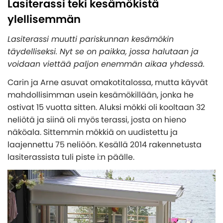
Lasiterassi teki kesämökistä
Yleiskatsaus - Lasiterassit
Puutarharakennukset
Ostoehdot
KATEGORIAT
ylellisemmän
Lasiterassipaketit
Maksutavat
Yleiskatsaus - Kasvihuone
Suunnittele oma lasiterassipaketti
Lasiterassi muutti pariskunnan kesämökin
Ulkoaltaat ja Paljut
Asennusapua ammattilaisilta
KATEGORIAT
täydelliseksi. Nyt se on paikka, jossa halutaan ja
Kasvihuone
Verannat
Eettiset ohjeet - Code of conduct
voidaan viettää paljon enemmän aikaa yhdessä.
Yleiskatsaus - Puutarharakennukset
Myrskynkestävä kasvihuone
Pergola
Lasiterassielementit
KATEGORIAT
Tietoja henkilötietojen käsittelystä
Mökit
Carin ja Arne asuvat omakotitalossa, mutta käyvät
Puinen kasvihuone
Lasiterassien katot
Cookies - evästekäytäntö
mahdollisimman usein kesämökillään, jonka he
Yleiskatsaus - Ulkoaltaat ja Paljut
Pihavarastot
Autotallit
Seinäkasvihuone
Rungot
Tietoa yrityksestämme
ostivat 15 vuotta sitten. Aluksi mökki oli kooltaan 32
Paljut
Paviljongit
Kasvihuone muurilla
Alumiiniset lasiterassipaketit
neliötä ja siinä oli myös terassi, josta on hieno
Kylmävesitynnyri
Inspiraatiota
Leikkimökit
Orangeria
näköala. Sittemmin mökkiä on uudistettu ja
KATEGORIAT
Lasiterassien lisävarusteet
Ulkoaltaiden lisävarusteet
laajennettu 75 neliöön. Kesällä 2014 rakennetusta
Huvimajat
Tunnelikasvihuone
Yleiskatsaus - Autotallit
lasiterassista tuli piste i:n päälle.
Asiakaspalvelu
INSPIRAATIOTA
Lisävarusteet
KATEGORIAT
Pieni kasvihuone / Minikasvihuone
Autotalli
Kasvihuoneen lisävarusteet
Tämän takia lasiterassi ja kasvihuone ovat fiksu
Yleiskatsaus - Inspiraatiota
Autokatos
INSPIRAATIOTA
Svenska
investointi
Monipuolinen kennomuovi lasiterassin- ja
Autotallin ovet
INSPIRAATIOTA
Lasiterassi teki kesämökistä ylellisemmän
Puutarhasuunnittelijan parhaat valaistusvinkit
kasvihuoneen materiaalinacomfort
Asennusapua
Lisävarusteet autotallin oviin