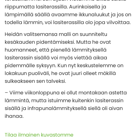
riippumatta lasiterassilla. Aurinkoisella ja
lämpimällä säällä avaamme ikkunaluukut ja jos on
todella lämmin, voi lasiterassilla olo jopa vilvoittaa.
Heidän valitsemansa malli on suunniteltu
kesäkauden pidentämiseksi. Mutta he ovat
huomanneet, että pienellä lämmityksellä
lasiterassin sisällä voi myös viettää aikaa
pidemmälle syksyyn. Kun nyt keskustelemme on
lokakuun puoliväli, he ovat juuri olleet mökillä
sulkeakseen sen talveksi.
– Viime viikonloppuna ei ollut montakaan astetta
lämmintä, mutta istuimme kuitenkin lasiterassin
sisällä ja infrapunalämmityksellä siellä oli aivan
ihanaa.
Tilaa ilmainen kuvastomme