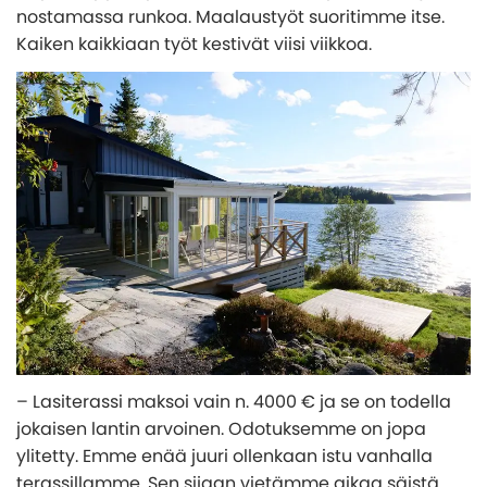
nostamassa runkoa. Maalaustyöt suoritimme itse.
Kaiken kaikkiaan työt kestivät viisi viikkoa.
– Lasiterassi maksoi vain n. 4000 € ja se on todella
jokaisen lantin arvoinen. Odotuksemme on jopa
ylitetty. Emme enää juuri ollenkaan istu vanhalla
terassillamme. Sen sijaan vietämme aikaa säistä