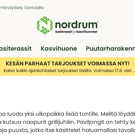
ntinäyttely Vantaalla
asiterassit
Kasvihuone
Puutarharaken
Pergola
Autotallit
KESÄN PARHAAT TARJOUKSET VOIMASSA NYT!
Katso kaikki ajankohtaiset tarjoukset täältä. Voimassa 17.8. asti
pa luoda yksi ulkopaikka lisää tontille. Meiltä löydät
kutsua naapurit grillijuhliin. Paviljongit on teht
a puusta, jotka itse käsittelet haluamallasi tavall