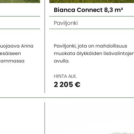
Bianca Connect 8,3 m²
Paviljonki
 suojaava Anna
Paviljonki, jota on mahdollisuus
kesäiseen
muokata älykkäiden lisävalintoje
seammassa
avulla.
HINTA ALK.
2 205 €