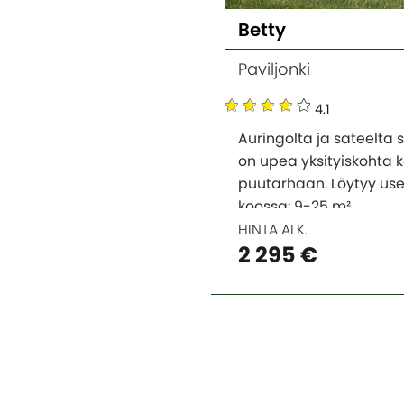
Betty
Paviljonki
4.1
Auringolta ja sateelta
on upea yksityiskohta 
puutarhaan. Löytyy u
koossa: 9-25 m².
HINTA ALK.
2 295 €