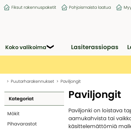
Fiksut rakennuspaketit
Pohjoismaista laatua
Myy
Lasiterassiopas
L
Koko valikoima
Puutarharakennukset
Paviljongit
Paviljongit
Kategoriat
Paviljonki on loistava ta
Mökit
aamukahvista tai vaikka 
Pihavarastot
käsittelemättömiä mallej