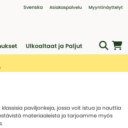
Svenska
Asiakaspalvelu
Myyntinäyttelyt
Interaktiivinen myyntinäyttely
Ota yhteyttä
Puhelinajat
Myyntinäyttely Vantaalla
Ostoehdot
Palautus, reklamaatio ja va
nukset
Ulkoaltaat ja Paljut
Asennusapua ammattilaisilt
Varaa digitaalinen tapaam
 klassisia paviljonkeja, jossa voit istua ja nauttia
y kestävistä materiaaleista ja tarjoamme myös
a.