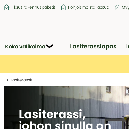
Fiksut rakennuspaketit
Pohjoismaista laatua
Myy
Lasiterassiopas
L
Koko valikoima
Lasiterassit
Lasiterassi,
johon sinulla on