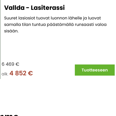
Vallda - Lasiterassi
Suuret lasiosiot tuovat luonnon lähelle ja luovat
samalla tilan tuntua päästämällä runsaasti valoa
sisään.
6 469 €
Tuotteeseen
4 852 €
alk.