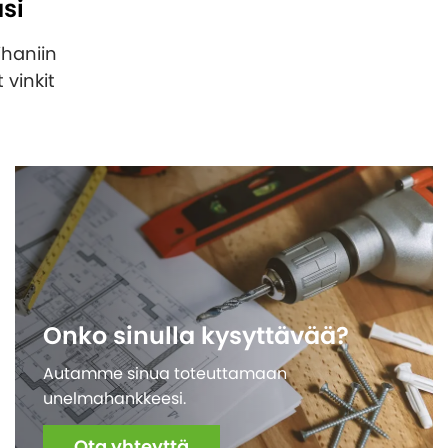
si
ihaniin
 vinkit
Onko sinulla kysyttävää?
Autamme sinua toteuttamaan
unelmahankkeesi.
Ota yhteyttä