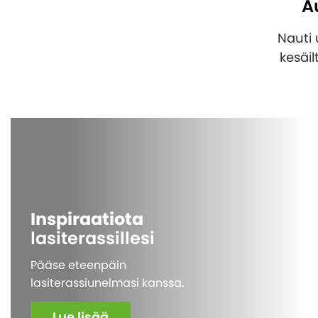
A
Nauti 
kesäil
Inspiraatiota
lasiterassillesi
Pääse eteenpäin
lasiterassiunelmasi kanssa.
Lue lisää