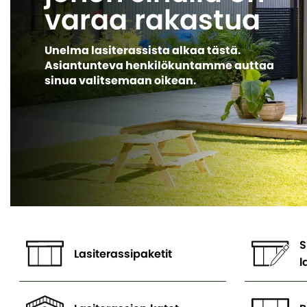
varaa rakastua
Unelma lasiterassista alkaa tästä.
Asiantunteva henkilökuntamme auttaa
sinua valitsemaan oikean.
S
Lasiterassipaketit
l