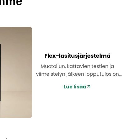
imme
Flex-lasitusjärjestelmä
Muotoilun, kattavien testien ja
viimeistelyn jälkeen lopputulos on
valmis.
Lue lisää