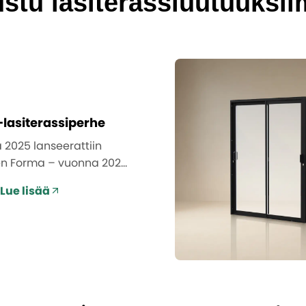
ustu lasiterassiuutuuksi
lasiterassiperhe
2025 lanseerattiin
n Forma – vuonna 2026
sää uutuuksia.
Lue lisää