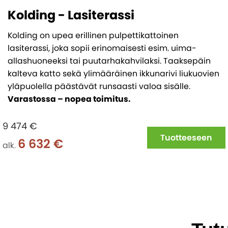
Kolding - Lasiterassi
Kolding on upea erillinen pulpettikattoinen
lasiterassi, joka sopii erinomaisesti esim. uima-
allashuoneeksi tai puutarhakahvilaksi. Taaksepäin
kalteva katto sekä ylimääräinen ikkunarivi liukuovien
yläpuolella päästävät runsaasti valoa sisälle.
Varastossa – nopea toimitus.
9 474 €
Tuotteeseen
6 632 €
alk.