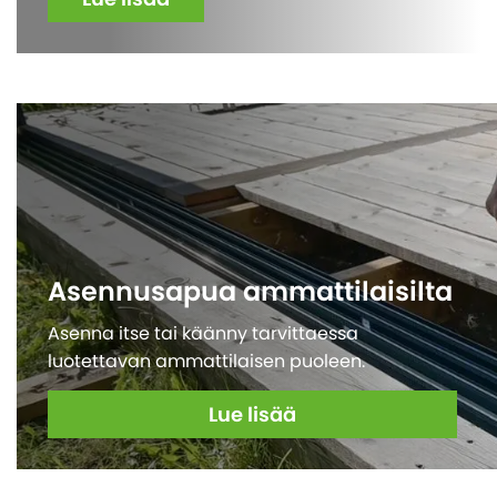
Asennusapua ammattilaisilta
Asenna itse tai käänny tarvittaessa
luotettavan ammattilaisen puoleen.
Lue lisää