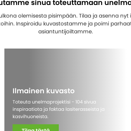
utamme sinua toteuttamaan unelma
ulkona olemisesta pisimpään. Tilaa ja asenna nyt 
toihin. Inspiroidu kuvastostamme ja poimi parhaat
asiantuntijoiltamme.
Ilmainen kuvasto
Toteuta unelmaprojektisi - 104 sivua
inspiraatiota ja faktaa lasiterasseista ja
kasvihuoneista.
Tilaa tästä