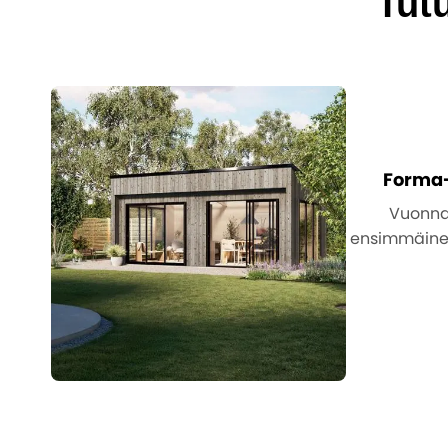
Tut
Forma-
Vuonna 
ensimmäine
li