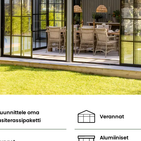
uunnittele oma
Verannat
asiterassipaketti
Alumiiniset