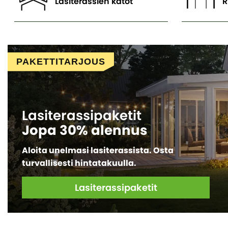
Lasiterassien katot
R
PAKETTITARJOUS
Lasiterassipaketit
Jopa 30% alennus
Aloita unelmasi lasiterassista. Osta
turvallisesti hintatakuulla.
Lasiterassipaketit