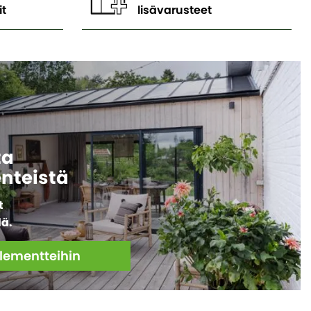
it
lisävarusteet
ta
enteistä
t
lä.
elementteihin