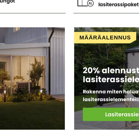
ungot
lasiterassipaket
MÄÄRÄALENNUS
20% alennus
lasiterassiel
Rakenna miten halua
lasiterassielementeil
Lasiterassi