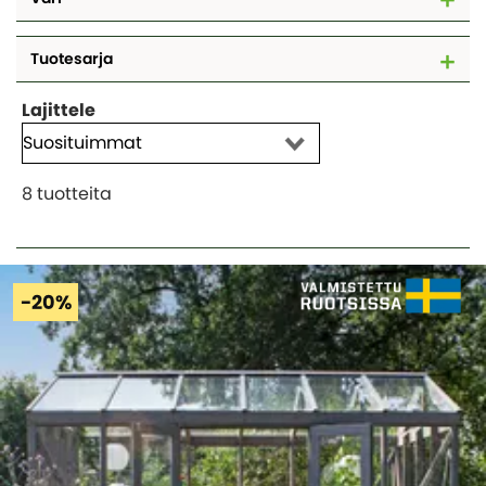
Yksinkertainen lisärakennus antoi mökille uutta
Näin valitset oikean lasiterassin
Tietoa kasvihuoneistamme
elämää
KATEGORIAT
Yksinkertainen lisärakennus antoi mökille uutta
Inspiration ja vinkkejä kasvihuoneprojektiisi
Lue lisää kasvihuoneistamme
täältä.
Tuotesarja
Erillinen lasiterassi toteutettiin uima-altaan
elämää
Pergola
Myrskytakuu kasvihuoneelle
yhteyteen
8 syytä hankkia lasiterassi
Lajittele
Rakenna kasvihuoneen perustus itse
Perinteinen, punainen ja kuvankaunis
Tämän takia lasiterassi ja kasvihuone ovat fiksu
Valmistele kasvihuone talvea varten
investointi
KATEGORIAT
8
tuotteita
Mikä kasvihuonemalli sopii juuri sinulle
Pergola
Arkkitehdin vinkit
-20%