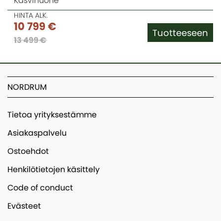
Kasvihuone
HINTA ALK.
10 799 €
Tuotteeseen
13 499 €
NORDRUM
Tietoa yrityksestämme
Asiakaspalvelu
Ostoehdot
Henkilötietojen käsittely
Code of conduct
Evästeet