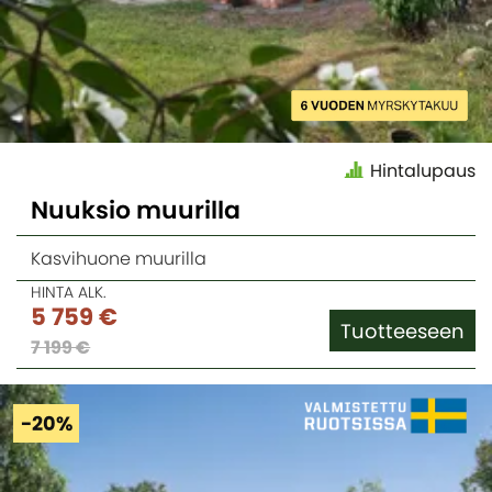
Hintalupaus
Nuuksio muurilla
Kasvihuone muurilla
HINTA ALK.
5 759 €
Tuotteeseen
7 199 €
-20%