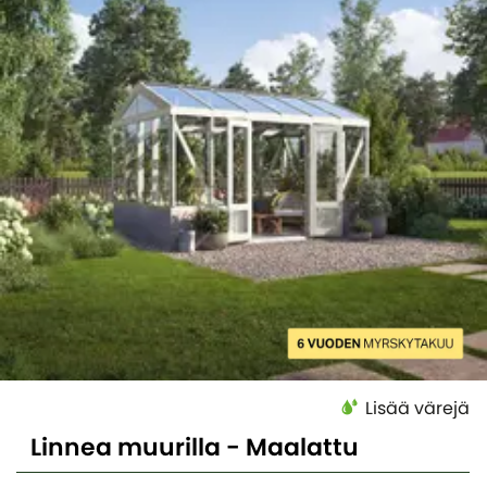
Lisää värejä
Linnea muurilla - Maalattu