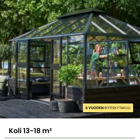
Koli 13-18 m²