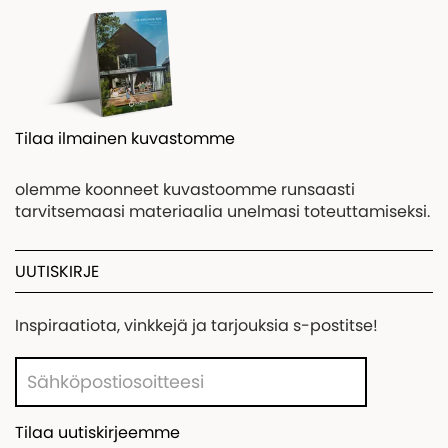
Tilaa ilmainen kuvastomme
olemme koonneet kuvastoomme runsaasti
tarvitsemaasi materiaalia unelmasi toteuttamiseksi.
UUTISKIRJE
Inspiraatiota, vinkkejä ja tarjouksia s-postitse!
Tilaa uutiskirjeemme