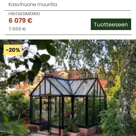
Kasvihuone muurilla
HINTAESIMERKKI
6 079 €
Tuotteeseen
7 599 €
-20%