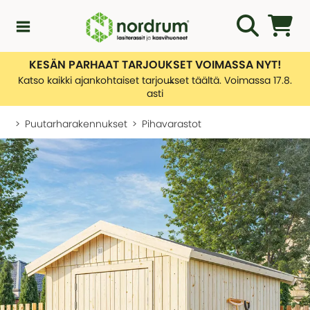
KESÄN PARHAAT TARJOUKSET VOIMASSA NYT!
Kampanjat
Katso kaikki ajankohtaiset tarjoukset täältä. Voimassa 17.8.
asti
Uutuuksia
Puutarharakennukset
Pihavarastot
Asiakaspalvelu
KATEGORIAT
Yleiskatsaus - Uutuuksia
Lasiterassiopas
KATEGORIAT
Rakentamislupa
Yleiskatsaus - Asiakaspalvelu
Lasiterassit
Ota yhteyttä
Tietoa toimituksistamme
Kasvihuone
KATEGORIAT
Palautusten hallinnointi