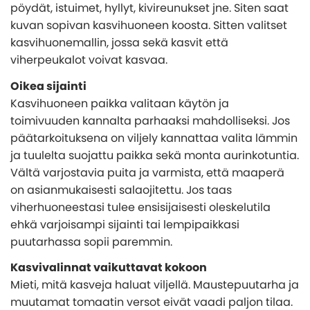
Yksinkertainen lisärakennus antoi mökille uutta
Näin valitset oikean lasiterassin
pöydät, istuimet, hyllyt, kivireunukset jne. Siten saat
Tietoa kasvihuoneistamme
elämää
KATEGORIAT
kuvan sopivan kasvihuoneen koosta. Sitten valitset
Yksinkertainen lisärakennus antoi mökille uutta
Inspiration ja vinkkejä kasvihuoneprojektiisi
Erillinen lasiterassi toteutettiin uima-altaan
kasvihuonemallin, jossa sekä kasvit että
elämää
Pergola
Myrskytakuu kasvihuoneelle
yhteyteen
viherpeukalot voivat kasvaa.
8 syytä hankkia lasiterassi
Rakenna kasvihuoneen perustus itse
Perinteinen, punainen ja kuvankaunis
Oikea sijainti
Tämän takia lasiterassi ja kasvihuone ovat fiksu
Valmistele kasvihuone talvea varten
investointi
Kasvihuoneen paikka valitaan käytön ja
KATEGORIAT
toimivuuden kannalta parhaaksi mahdolliseksi. Jos
Mikä kasvihuonemalli sopii juuri sinulle
päätarkoituksena on viljely kannattaa valita lämmin
Pergola
Arkkitehdin vinkit
ja tuulelta suojattu paikka sekä monta aurinkotuntia.
Vältä varjostavia puita ja varmista, että maaperä
on asianmukaisesti salaojitettu. Jos taas
viherhuoneestasi tulee ensisijaisesti oleskelutila
ehkä varjoisampi sijainti tai lempipaikkasi
puutarhassa sopii paremmin.
Kasvivalinnat vaikuttavat kokoon
Mieti, mitä kasveja haluat viljellä. Maustepuutarha ja
muutamat tomaatin versot eivät vaadi paljon tilaa.