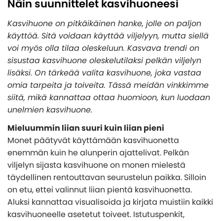
Näin suunnittelet kasvihuoneesi
Yleiskatsaus - Lasiterassit
Puutarharakennukset
Ostoehdot
KATEGORIAT
Lasiterassipaketit
Kasvihuone on pitkäikäinen hanke, jolle on paljon
Maksutavat
Yleiskatsaus - Kasvihuone
käyttöä. Sitä voidaan käyttää viljelyyn, mutta siellä
Suunnittele oma lasiterassipaketti
Ulkoaltaat ja Paljut
Asennusapua ammattilaisilta
KATEGORIAT
voi myös olla tilaa oleskeluun. Kasvava trendi on
Kasvihuone
Verannat
Eettiset ohjeet - Code of conduct
sisustaa kasvihuone oleskelutilaksi pelkän viljelyn
Yleiskatsaus - Puutarharakennukset
Myrskynkestävä kasvihuone
Pergola
Lasiterassielementit
KATEGORIAT
lisäksi. On tärkeää valita kasvihuone, joka vastaa
Tietoja henkilötietojen käsittelystä
Mökit
Puinen kasvihuone
omia tarpeita ja toiveita. Tässä meidän vinkkimme
Lasiterassien katot
Cookies - evästekäytäntö
Yleiskatsaus - Ulkoaltaat ja Paljut
Pihavarastot
siitä, mikä kannattaa ottaa huomioon, kun luodaan
Autotallit
Seinäkasvihuone
Rungot
Tietoa yrityksestämme
unelmien kasvihuone.
Paljut
Paviljongit
Kasvihuone muurilla
Alumiiniset lasiterassipaketit
Kylmävesitynnyri
Inspiraatiota
Mieluummin liian suuri kuin liian pieni
Leikkimökit
Orangeria
KATEGORIAT
Lasiterassien lisävarusteet
Monet päätyvät käyttämään kasvihuonetta
Ulkoaltaiden lisävarusteet
Huvimajat
Tunnelikasvihuone
enemmän kuin he alunperin ajattelivat. Pelkän
Yleiskatsaus - Autotallit
Asiakaspalvelu
INSPIRAATIOTA
Lisävarusteet
KATEGORIAT
Pieni kasvihuone / Minikasvihuone
viljelyn sijasta kasvihuone on monen mielestä
Autotalli
täydellinen rentouttavan seurustelun paikka. Silloin
Kasvihuoneen lisävarusteet
Tämän takia lasiterassi ja kasvihuone ovat fiksu
Yleiskatsaus - Inspiraatiota
Autokatos
INSPIRAATIOTA
Svenska
on etu, ettei valinnut liian pientä kasvihuonetta.
investointi
Monipuolinen kennomuovi lasiterassin- ja
Autotallin ovet
Aluksi kannattaa visualisoida ja kirjata muistiin kaikki
INSPIRAATIOTA
Lasiterassi teki kesämökistä ylellisemmän
Puutarhasuunnittelijan parhaat valaistusvinkit
kasvihuoneen materiaalinacomfort
kasvihuoneelle asetetut toiveet. Istutuspenkit,
Asennusapua
Lisävarusteet autotallin oviin