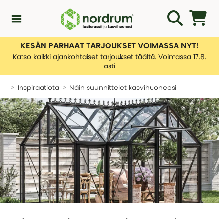
KESÄN PARHAAT TARJOUKSET VOIMASSA NYT!
Kampanjat
Katso kaikki ajankohtaiset tarjoukset täältä. Voimassa 17.8.
asti
Uutuuksia
Inspiraatiota
Näin suunnittelet kasvihuoneesi
Asiakaspalvelu
KATEGORIAT
Yleiskatsaus - Uutuuksia
Lasiterassiopas
KATEGORIAT
Rakentamislupa
Yleiskatsaus - Asiakaspalvelu
Lasiterassit
Ota yhteyttä
Tietoa toimituksistamme
Kasvihuone
KATEGORIAT
Palautusten hallinnointi