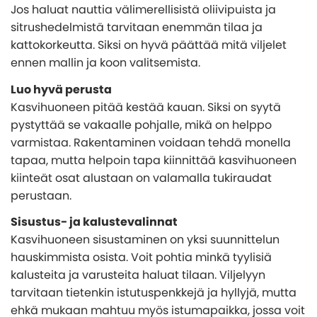
Jos haluat nauttia välimerellisistä oliivipuista ja
sitrushedelmistä tarvitaan enemmän tilaa ja
kattokorkeutta. Siksi on hyvä päättää mitä viljelet
ennen mallin ja koon valitsemista.
Luo hyvä perusta
Kasvihuoneen pitää kestää kauan. Siksi on syytä
pystyttää se vakaalle pohjalle, mikä on helppo
varmistaa. Rakentaminen voidaan tehdä monella
tapaa, mutta helpoin tapa kiinnittää kasvihuoneen
kiinteät osat alustaan on valamalla tukiraudat
perustaan.
Sisustus- ja kalustevalinnat
Kasvihuoneen sisustaminen on yksi suunnittelun
hauskimmista osista. Voit pohtia minkä tyylisiä
kalusteita ja varusteita haluat tilaan. Viljelyyn
tarvitaan tietenkin istutuspenkkejä ja hyllyjä, mutta
ehkä mukaan mahtuu myös istumapaikka, jossa voit