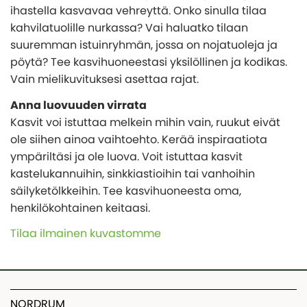
ihastella kasvavaa vehreyttä. Onko sinulla tilaa
kahvilatuolille nurkassa? Vai haluatko tilaan
suuremman istuinryhmän, jossa on nojatuoleja ja
pöytä? Tee kasvihuoneestasi yksilöllinen ja kodikas.
Vain mielikuvituksesi asettaa rajat.
Anna luovuuden virrata
Kasvit voi istuttaa melkein mihin vain, ruukut eivät
ole siihen ainoa vaihtoehto. Kerää inspiraatiota
ympäriltäsi ja ole luova. Voit istuttaa kasvit
kastelukannuihin, sinkkiastioihin tai vanhoihin
säilyketölkkeihin. Tee kasvihuoneesta oma,
henkilökohtainen keitaasi.
Tilaa ilmainen kuvastomme
NORDRUM