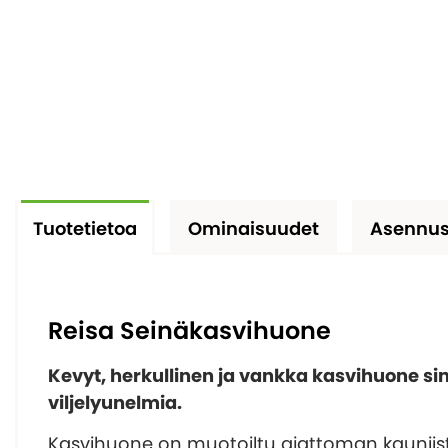
Tuotetietoa
Ominaisuudet
Asennus
Reisa Seinäkasvihuone
Kevyt, herkullinen ja vankka kasvihuone sinu
viljelyunelmia.
Kasvihuone on muotoiltu ajattoman kauniist