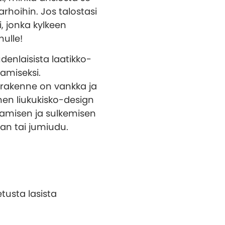
rhoihin. Jos talostasi
i, jonka kylkeen
ulle!
enlaisista laatikko-
amiseksi.
 rakenne on vankka ja
nen liukukisko-design
amisen ja sulkemisen
an tai jumiudu.
tusta lasista