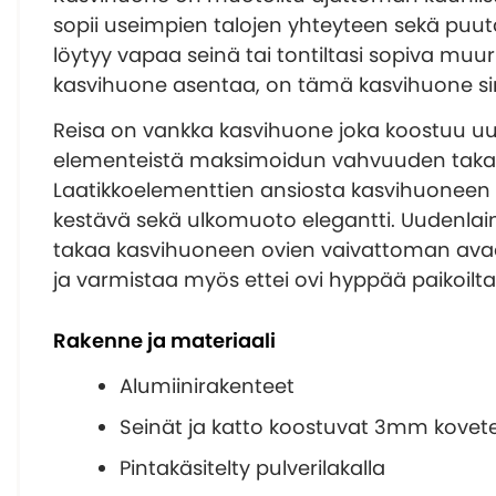
sopii useimpien talojen yhteyteen sekä puuta
löytyy vapaa seinä tai tontiltasi sopiva muur
kasvihuone asentaa, on tämä kasvihuone sin
Reisa on vankka kasvihuone joka koostuu uud
elementeistä maksimoidun vahvuuden taka
Laatikkoelementtien ansiosta kasvihuoneen
kestävä sekä ulkomuoto elegantti. Uudenlai
takaa kasvihuoneen ovien vaivattoman ava
ja varmistaa myös ettei ovi hyppää paikoilta
Rakenne ja materiaali
Alumiinirakenteet
Seinät ja katto koostuvat 3mm kovete
Pintakäsitelty pulverilakalla