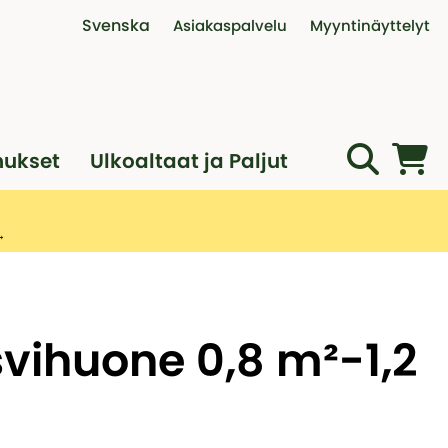
Svenska
Asiakaspalvelu
Myyntinäyttelyt
Interaktiivinen myyntinäyttely
Ota yhteyttä
Puhelinajat
Myyntinäyttely Vantaalla
Ostoehdot
Palautus, reklamaatio ja va
nukset
Ulkoaltaat ja Paljut
Asennusapua ammattilaisilt
Varaa digitaalinen tapaam
vihuone 0,8 m²-1,2