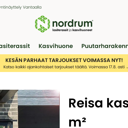
ntinäyttely Vantaalla
asiterassit
Kasvihuone
Puutarharaken
Pergola
Autotallit
KESÄN PARHAAT TARJOUKSET VOIMASSA NYT!
Katso kaikki ajankohtaiset tarjoukset täältä. Voimassa 17.8. asti
Reisa kas
m²