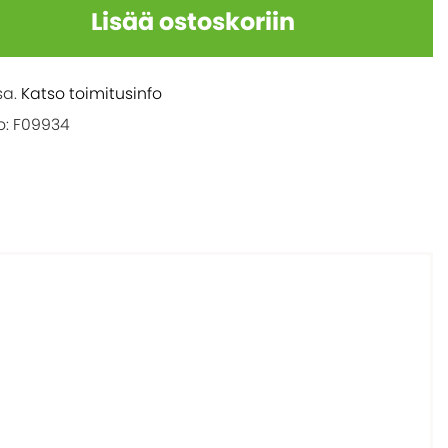
Lisää ostoskoriin
sa.
Katso toimitusinfo
: F09934