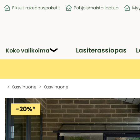
Fiksut rakennuspaketit
Pohjoismaista laatua
Myy
Lasiterassiopas
L
Koko valikoima
Kasvihuone
Kasvihuone
-20%*