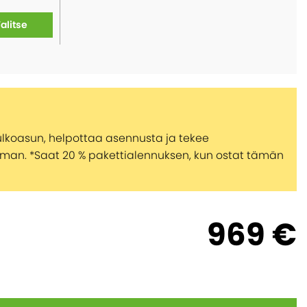
alitse
n ulkoasun, helpottaa asennusta ja tekee
an. *Saat 20 % pakettialennuksen, kun ostat tämän
969 €