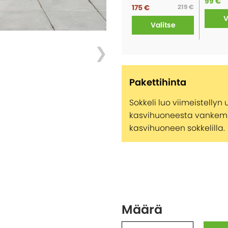
99 €
175 €
219 €
V
Valitse
Pakettihinta
Sokkeli luo viimeistelly
kasvihuoneesta vankemm
kasvihuoneen sokkelilla.
Määrä