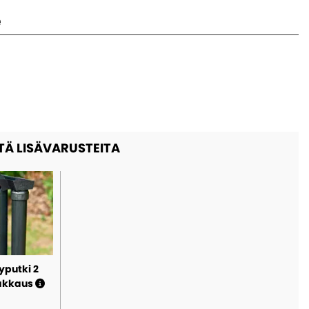
e
TÄ LISÄVARUSTEITA
yputki 2
akkaus