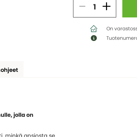
On varastos
Tuotenumero
ohjeet
lle, jolla on
i, minkä ansiosta se