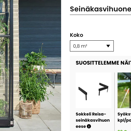
Seinäkasvihuon
Koko
0,8 m²
SUOSITTELEMME NÄI
Sokkeli Reisa-
Syöks
seinäkasvihuon
kpl/p
eese