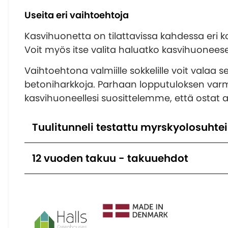
Useita eri vaihtoehtoja
Kasvihuonetta on tilattavissa kahdessa eri ko
Voit myös itse valita haluatko kasvihuoneesees
Vaihtoehtona valmiille sokkelille voit valaa se
betoniharkkoja. Parhaan lopputuloksen varm
kasvihuoneellesi suosittelemme, että ostat a
Tuulitunneli testattu myrskyolosuhte
12 vuoden takuu - takuuehdot