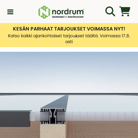
KESÄN PARHAAT TARJOUKSET VOIMASSA NYT!
Kampanjat
Katso kaikki ajankohtaiset tarjoukset täältä. Voimassa 17.8.
asti
Uutuuksia
Asiakaspalvelu
KATEGORIAT
Yleiskatsaus - Uutuuksia
Lasiterassiopas
KATEGORIAT
Rakentamislupa
Yleiskatsaus - Asiakaspalvelu
Lasiterassit
Ota yhteyttä
Tietoa toimituksistamme
Kasvihuone
KATEGORIAT
Palautusten hallinnointi