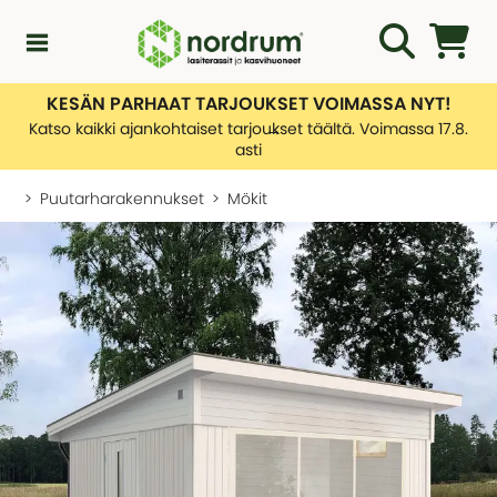
KESÄN PARHAAT TARJOUKSET VOIMASSA NYT!
Kampanjat
Katso kaikki ajankohtaiset tarjoukset täältä. Voimassa 17.8.
asti
Uutuuksia
Puutarharakennukset
Mökit
Asiakaspalvelu
KATEGORIAT
Yleiskatsaus - Uutuuksia
Lasiterassiopas
KATEGORIAT
Rakentamislupa
Yleiskatsaus - Asiakaspalvelu
Lasiterassit
Ota yhteyttä
Tietoa toimituksistamme
Kasvihuone
KATEGORIAT
Palautusten hallinnointi