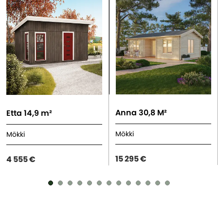
Anna 30,8 M²
Etta 14,9 m²
Mökki
Mökki
15 295 €
4 555 €