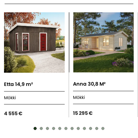
Anna 30,8 M²
Etta 14,9 m²
Mökki
Mökki
15 295 €
4 555 €