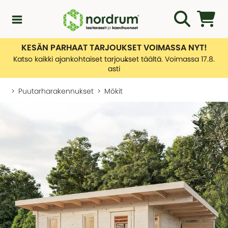
KESÄN PARHAAT TARJOUKSET VOIMASSA NYT!
Kampanjat
Katso kaikki ajankohtaiset tarjoukset täältä. Voimassa 17.8.
asti
Uutuuksia
Puutarharakennukset
Mökit
Asiakaspalvelu
KATEGORIAT
Yleiskatsaus - Uutuuksia
Lasiterassiopas
KATEGORIAT
Rakentamislupa
Yleiskatsaus - Asiakaspalvelu
Lasiterassit
Ota yhteyttä
Tietoa toimituksistamme
Kasvihuone
KATEGORIAT
Palautusten hallinnointi