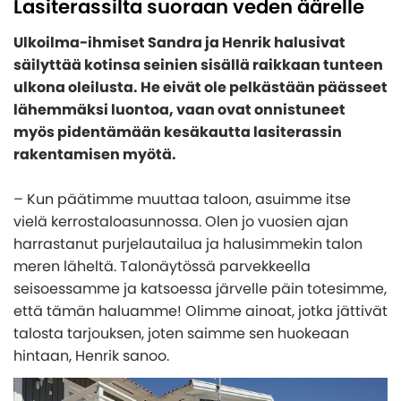
Lasiterassilta suoraan veden äärelle
Yleiskatsaus - Lasiterassit
Puutarharakennukset
Ostoehdot
KATEGORIAT
Lasiterassipaketit
Ulkoilma-ihmiset Sandra ja Henrik halusivat
Maksutavat
Yleiskatsaus - Kasvihuone
säilyttää kotinsa seinien sisällä raikkaan tunteen
Suunnittele oma lasiterassipaketti
Ulkoaltaat ja Paljut
Asennusapua ammattilaisilta
KATEGORIAT
ulkona oleilusta. He eivät ole pelkästään päässeet
Kasvihuone
Verannat
Eettiset ohjeet - Code of conduct
lähemmäksi luontoa, vaan ovat onnistuneet
Yleiskatsaus - Puutarharakennukset
Myrskynkestävä kasvihuone
Pergola
Lasiterassielementit
KATEGORIAT
myös pidentämään kesäkautta lasiterassin
Tietoja henkilötietojen käsittelystä
Mökit
Puinen kasvihuone
rakentamisen myötä.
Lasiterassien katot
Cookies - evästekäytäntö
Yleiskatsaus - Ulkoaltaat ja Paljut
Pihavarastot
Autotallit
Seinäkasvihuone
Rungot
Tietoa yrityksestämme
– Kun päätimme muuttaa taloon, asuimme itse
Paljut
Paviljongit
Kasvihuone muurilla
Alumiiniset lasiterassipaketit
vielä kerrostaloasunnossa. Olen jo vuosien ajan
Kylmävesitynnyri
Inspiraatiota
Leikkimökit
Orangeria
KATEGORIAT
Lasiterassien lisävarusteet
harrastanut purjelautailua ja halusimmekin talon
Ulkoaltaiden lisävarusteet
Huvimajat
meren läheltä. Talonäytössä parvekkeella
Tunnelikasvihuone
Yleiskatsaus - Autotallit
Asiakaspalvelu
seisoessamme ja katsoessa järvelle päin totesimme,
INSPIRAATIOTA
Lisävarusteet
KATEGORIAT
Pieni kasvihuone / Minikasvihuone
Autotalli
että tämän haluamme! Olimme ainoat, jotka jättivät
Kasvihuoneen lisävarusteet
Tämän takia lasiterassi ja kasvihuone ovat fiksu
Yleiskatsaus - Inspiraatiota
talosta tarjouksen, joten saimme sen huokeaan
Autokatos
INSPIRAATIOTA
Svenska
investointi
hintaan, Henrik sanoo.
Monipuolinen kennomuovi lasiterassin- ja
Autotallin ovet
INSPIRAATIOTA
Lasiterassi teki kesämökistä ylellisemmän
Puutarhasuunnittelijan parhaat valaistusvinkit
kasvihuoneen materiaalinacomfort
Asennusapua
Lisävarusteet autotallin oviin