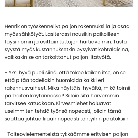
Henrik on työskennellyt paljon rakennuksilla ja osaa
myös sähkötyöt. Lasiterassi nousikin paikoilleen
täysin omin ja osittain tuttujen hartiavoimin. Tästä
syystä myös kustannuksetkin pysyivät kohtalaisina,
vaikkakin se on tarkoittanut paljon iltatyötä.
- Yksi hyvä puoli siinä, että tekee kaiken itse, on se
että pitää todellakin huomioida kaikki eri
rakennusvaiheet. Mikä näyttäisi hyvältä, mikä toimii
parhaiten käytännössä? Silloin sitä harvemmin
tarvitsee katuakaan. Kirvesmiehet haluavat
useimmiten tehdä työnsä nopeasti, jolloin tämä
saattaa johtaa liiaan nopeasti tehtyihin päätöksiin.
-Taiteovielementeistä tykkäämme erityisen paljon