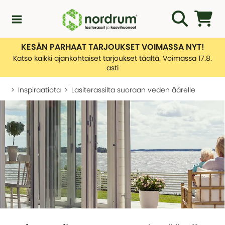
KESÄN PARHAAT TARJOUKSET VOIMASSA NYT!
Kampanjat
Katso kaikki ajankohtaiset tarjoukset täältä. Voimassa 17.8.
asti
Uutuuksia
Inspiraatiota
Lasiterassilta suoraan veden äärelle
Asiakaspalvelu
KATEGORIAT
Yleiskatsaus - Uutuuksia
Lasiterassiopas
KATEGORIAT
Rakentamislupa
Yleiskatsaus - Asiakaspalvelu
Lasiterassit
Ota yhteyttä
Tietoa toimituksistamme
Kasvihuone
KATEGORIAT
Palautusten hallinnointi