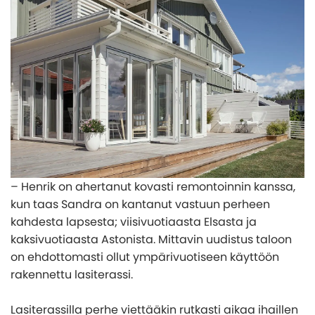
Yksinkertainen lisärakennus antoi mökille uutta
Näin valitset oikean lasiterassin
Tietoa kasvihuoneistamme
elämää
KATEGORIAT
Yksinkertainen lisärakennus antoi mökille uutta
Inspiration ja vinkkejä kasvihuoneprojektiisi
Erillinen lasiterassi toteutettiin uima-altaan
elämää
Pergola
Myrskytakuu kasvihuoneelle
yhteyteen
8 syytä hankkia lasiterassi
Rakenna kasvihuoneen perustus itse
Perinteinen, punainen ja kuvankaunis
Tämän takia lasiterassi ja kasvihuone ovat fiksu
Valmistele kasvihuone talvea varten
investointi
KATEGORIAT
Mikä kasvihuonemalli sopii juuri sinulle
Pergola
Arkkitehdin vinkit
– Henrik on ahertanut kovasti remontoinnin kanssa,
kun taas Sandra on kantanut vastuun perheen
kahdesta lapsesta; viisivuotiaasta Elsasta ja
kaksivuotiaasta Astonista. Mittavin uudistus taloon
on ehdottomasti ollut ympärivuotiseen käyttöön
rakennettu lasiterassi.
Lasiterassilla perhe viettääkin rutkasti aikaa ihaillen