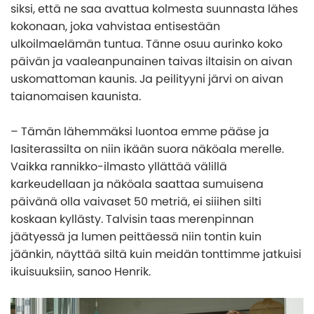
siksi, että ne saa avattua kolmesta suunnasta lähes
kokonaan, joka vahvistaa entisestään
ulkoilmaelämän tuntua. Tänne osuu aurinko koko
päivän ja vaaleanpunainen taivas iltaisin on aivan
uskomattoman kaunis. Ja peilityyni järvi on aivan
taianomaisen kaunista.
– Tämän lähemmäksi luontoa emme pääse ja
lasiterassilta on niin ikään suora näköala merelle.
Vaikka rannikko-ilmasto yllättää välillä
karkeudellaan ja näköala saattaa sumuisena
päivänä olla vaivaset 50 metriä, ei siiihen silti
koskaan kyllästy. Talvisin taas merenpinnan
jäätyessä ja lumen peittäessä niin tontin kuin
jäänkin, näyttää siltä kuin meidän tonttimme jatkuisi
ikuisuuksiin, sanoo Henrik.