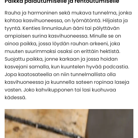
Paikka palautumiselle ja rentoutumiselle
Rauha ja harmoninen sekä mukava tunnelma, jonka
kohtaa kasvihuoneessa, on lyömätöntä. Hiljaista ja
tyyntä. Kenties linnunlaulun ääni tai pölyttävän
ampiaisen surina kasvihuoneessa. Minulle se on
ainoa paikka, jossa löydän rauhan arkeeni, joka
muuten suurimmaksi osaksi on erittäin hektistä.
Suojattu paikka, jonne karkaan ja jossa hoidan
kasvejani samalla, kun kuuntelen hyvää podcastia.
Jopa kaatosateella on niin tunnelmallista olla
kasvihuoneessa ja kuunnella sateen ropinaa laseja
vasten. Joko kahvikupponen tai lasi kuohuvaa
kädessä.