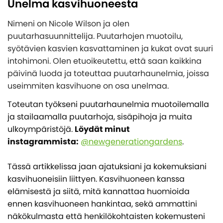
Unelma kasvihuoneesta
Yleiskatsaus - Lasiterassit
Puutarharakennukset
Ostoehdot
KATEGORIAT
Lasiterassipaketit
Nimeni on Nicole Wilson ja olen
Maksutavat
Yleiskatsaus - Kasvihuone
puutarhasuunnittelija. Puutarhojen muotoilu,
Suunnittele oma lasiterassipaketti
Ulkoaltaat ja Paljut
Asennusapua ammattilaisilta
KATEGORIAT
syötävien kasvien kasvattaminen ja kukat ovat suuri
Kasvihuone
Verannat
Eettiset ohjeet - Code of conduct
intohimoni. Olen etuoikeutettu, että saan kaikkina
Yleiskatsaus - Puutarharakennukset
Myrskynkestävä kasvihuone
Pergola
Lasiterassielementit
KATEGORIAT
päivinä luoda ja toteuttaa puutarhaunelmia, joissa
Tietoja henkilötietojen käsittelystä
Mökit
Puinen kasvihuone
useimmiten kasvihuone on osa unelmaa.
Lasiterassien katot
Cookies - evästekäytäntö
Yleiskatsaus - Ulkoaltaat ja Paljut
Pihavarastot
Autotallit
Seinäkasvihuone
Rungot
Toteutan työkseni puutarhaunelmia muotoilemalla
Tietoa yrityksestämme
Paljut
Paviljongit
Kasvihuone muurilla
ja stailaamalla puutarhoja, sisäpihoja ja muita
Alumiiniset lasiterassipaketit
Kylmävesitynnyri
Inspiraatiota
ulkoympäristöjä.
Löydät minut
Leikkimökit
Orangeria
KATEGORIAT
Lasiterassien lisävarusteet
instagrammista:
@newgenerationgardens
.
Ulkoaltaiden lisävarusteet
Huvimajat
Tunnelikasvihuone
Yleiskatsaus - Autotallit
Asiakaspalvelu
INSPIRAATIOTA
Lisävarusteet
KATEGORIAT
Pieni kasvihuone / Minikasvihuone
Tässä artikkelissa jaan ajatuksiani ja kokemuksiani
Autotalli
kasvihuoneisiin liittyen. Kasvihuoneen kanssa
Kasvihuoneen lisävarusteet
Tämän takia lasiterassi ja kasvihuone ovat fiksu
Yleiskatsaus - Inspiraatiota
Autokatos
INSPIRAATIOTA
Svenska
elämisestä ja siitä, mitä kannattaa huomioida
investointi
Monipuolinen kennomuovi lasiterassin- ja
Autotallin ovet
ennen kasvihuoneen hankintaa, sekä ammattini
INSPIRAATIOTA
Lasiterassi teki kesämökistä ylellisemmän
Puutarhasuunnittelijan parhaat valaistusvinkit
kasvihuoneen materiaalinacomfort
näkökulmasta että henkilökohtaisten kokemusteni
Asennusapua
Lisävarusteet autotallin oviin