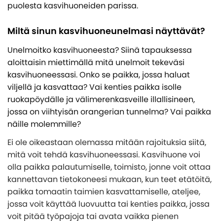
Yksinkertainen lisärakennus antoi mökille uutta
Näin valitset oikean lasiterassin
puolesta kasvihuoneiden parissa.
Tietoa kasvihuoneistamme
elämää
KATEGORIAT
Yksinkertainen lisärakennus antoi mökille uutta
Inspiration ja vinkkejä kasvihuoneprojektiisi
Erillinen lasiterassi toteutettiin uima-altaan
Miltä sinun kasvihuoneunelmasi näyttävät?
elämää
Pergola
Myrskytakuu kasvihuoneelle
yhteyteen
8 syytä hankkia lasiterassi
Unelmoitko kasvihuoneesta? Siinä tapauksessa
Rakenna kasvihuoneen perustus itse
Perinteinen, punainen ja kuvankaunis
aloittaisin miettimällä mitä unelmoit tekeväsi
Tämän takia lasiterassi ja kasvihuone ovat fiksu
Valmistele kasvihuone talvea varten
investointi
kasvihuoneessasi. Onko se paikka, jossa haluat
KATEGORIAT
viljellä ja kasvattaa? Vai kenties paikka isolle
Mikä kasvihuonemalli sopii juuri sinulle
ruokapöydälle ja välimerenkasveille illallisineen,
Pergola
Arkkitehdin vinkit
jossa on viihtyisän orangerian tunnelma? Vai paikka
näille molemmille?
Ei ole oikeastaan olemassa mitään rajoituksia siitä,
mitä voit tehdä kasvihuoneessasi. Kasvihuone voi
olla paikka palautumiselle, toimisto, jonne voit ottaa
kannettavan tietokoneesi mukaan, kun teet etätöitä,
paikka tomaatin taimien kasvattamiselle, ateljee,
jossa voit käyttää luovuutta tai kenties paikka, jossa
voit pitää työpajoja tai avata vaikka pienen