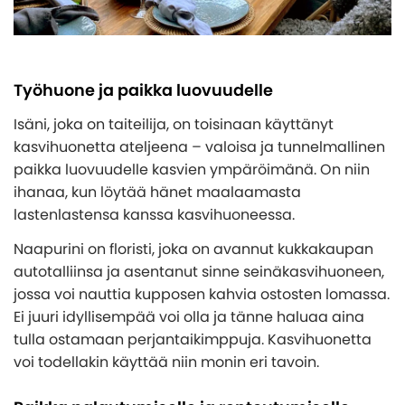
Työhuone ja paikka luovuudelle
Isäni, joka on taiteilija, on toisinaan käyttänyt
kasvihuonetta ateljeena – valoisa ja tunnelmallinen
paikka luovuudelle kasvien ympäröimänä. On niin
ihanaa, kun löytää hänet maalaamasta
lastenlastensa kanssa kasvihuoneessa.
Naapurini on floristi, joka on avannut kukkakaupan
autotalliinsa ja asentanut sinne seinäkasvihuoneen,
jossa voi nauttia kupposen kahvia ostosten lomassa.
Ei juuri idyllisempää voi olla ja tänne haluaa aina
tulla ostamaan perjantaikimppuja. Kasvihuonetta
voi todellakin käyttää niin monin eri tavoin.