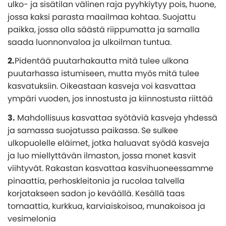
ulko- ja sisätilan välinen raja pyyhkiytyy pois, huone,
jossa kaksi parasta maailmaa kohtaa. Suojattu
paikka, jossa olla säästä riippumatta ja samalla
saada luonnonvaloa ja ulkoilman tuntua.
2.
Pidentää puutarhakautta mitä tulee ulkona
puutarhassa istumiseen, mutta myös mitä tulee
kasvatuksiin. Oikeastaan kasveja voi kasvattaa
ympäri vuoden, jos innostusta ja kiinnostusta riittää
3.
Mahdollisuus kasvattaa syötäviä kasveja yhdessä
ja samassa suojatussa paikassa. Se sulkee
ulkopuolelle eläimet, jotka haluavat syödä kasveja
ja luo miellyttävän ilmaston, jossa monet kasvit
viihtyvät. Rakastan kasvattaa kasvihuoneessamme
pinaattia, perhoskleitonia ja rucolaa talvella
korjatakseen sadon jo keväällä. Kesällä taas
tomaattia, kurkkua, karviaiskoisoa, munakoisoa ja
vesimelonia