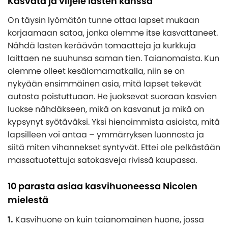
Kasvata ja viljele lasten kanssa
On täysin lyömätön tunne ottaa lapset mukaan
korjaamaan satoa, jonka olemme itse kasvattaneet.
Nähdä lasten keräävän tomaatteja ja kurkkuja
laittaen ne suuhunsa saman tien. Taianomaista. Kun
olemme olleet kesälomamatkalla, niin se on
nykyään ensimmäinen asia, mitä lapset tekevät
autosta poistuttuaan. He juoksevat suoraan kasvien
luokse nähdäkseen, mikä on kasvanut ja mikä on
kypsynyt syötäväksi. Yksi hienoimmista asioista, mitä
lapsilleen voi antaa – ymmärryksen luonnosta ja
siitä miten vihannekset syntyvät. Ettei ole pelkästään
massatuotettuja satokasveja rivissä kaupassa.
10 parasta asiaa kasvihuoneessa Nicolen
mielestä
1.
Kasvihuone on kuin taianomainen huone, jossa