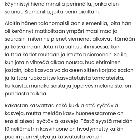
käynnistyi hienoimmalla perinnöllä, jonka olen
saanut. Siemenillä, joita perin äidiltäni.
Aloitin hänen taianomaisillaan siemenillä, joita hän
oli kerännyt matkoiltaan ympäri maailmaa ja
seurasin, miten ne pienet siemenet alkoivat itämään
ja kasvamaan. Jotain tapahtuu ihmisessä, kun
laittaa kädet multaan ja istuttaa siemenen. Se ilo,
kun jotain vihreää alkaa nousta, huolehtiminen
jostain, joka kasvaa voidakseen sitten korjata sadon
ja laittaa ruokaa itse kasvatetuista tomaateista,
kurkuista, munakoisoista ja jopa vesimeloneista, on
puhdasta taikaa.
Rakastan kasvattaa sekä kukkia että syötäviä
kasveja, mutta meidän kasvihuoneessamme on
ensisijaisesti syötäviä kasveja. Tästä syystä meidän
10 neliömetrin kasvihuone on hyödynnetty kaikin
puolin juuri viljelyä ja kasvatusta varten.