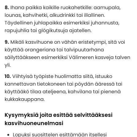
8.
Ihana paikka kaikille ruokahetkille: aamupala,
lounas, kahvihetki, alkudrinkki tai illallinen.
Täydellinen juhlapaikka esimerkiksi juhannusta,
rapujuhlia tai glögikutsuja ajatellen.
9.
Mikäli kasvihuone on vähän eristetympi, sitä voi
käyttää orangeriana tai talvipuutarhana
säilyttääkseen esimerkiksi Välimeren kasveja talven
yli.
10.
Viihtyisä työpiste huolimatta siitä, istuuko
kannettavan tietokoneen tai pöydän ääressä tai
käyttääkö tilaa ateljeena, kahvilana tai pienenä
kukkakauppana.
Kysymyksiä joita esittää selvittääksesi
kasvihuoneunelmasi
Lopuksi suosittelen esittämään itsellesi