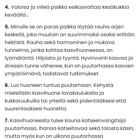
4.
Valoisa ja viileä paikka esikasvattaa kesäkukkia
keväällä
.
5.
Minulle se on paras paikka löytää rauha arjen
keskellä, joka muutoin on suurimmaksi osaksi erittäin
hektistä. Rauha sekä harmoninen ja mukava
tunnelma, jonka kohtaa kasvihuoneessa, on
lyömätöntä. Hiljaista ja tyyntä. Hyvinvointi kasvaa ja
stressin tunne vähenee, kun on puutarhassa kasvien
ympäröimänä, todistavat tutkimukset.
6.
Luo huoneen tuntua puutarhaan. Kehystä
mielellään kasvihuone lavakauluksilla ja
kukkaruukuilla tai yrteillä sekä pidentääksesi että
suurentaaksesi huonetta.
7.
Kasvihuoneesta tulee kaunis katseenvangitsija
puutarhassa. Ihanaa katseltavaa sekä talosta käsin,
mutta myös kun on ulkona puutarhassa