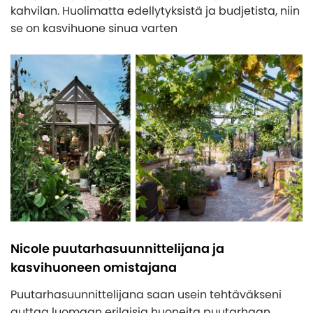
kahvilan. Huolimatta edellytyksistä ja budjetista, niin
se on kasvihuone sinua varten
Nicole puutarhasuunnittelijana ja
kasvihuoneen omistajana
Puutarhasuunnittelijana saan usein tehtäväkseni
auttaa luomaan erilaisia huoneita puutarhaan.