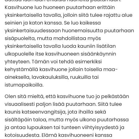
Kasvihuone luo huoneen puutarhaan erittäin
yksinkertaisella tavalla, jolloin siitä tulee rajattu alue
seinien ja katon kanssa. Se luo kaikessa
yksinkertaisuudessaan huonemaisuutta puutarhaan
sisäpuolelta, mutta mahdollistaa myös
yksinkertaisella tavalla luoda kauniin lisätilan
ulkopuolelle itse kasvihuoneen sisäänkäynnin
yhteyteen. Tämän voi tehdä esimerkiksi
kehystämällä kasvihuone jollain toisella maa-
aineksella, lavakauluksilla, ruukuilla tai
istumapaikoilla.
Olen sitä mieltä, että kasvihuone tuo jo pelkästään
visuaalisesti paljon lisää puutarhaan. Siitä tulee
kaunis katseenvangitsija, jota ihailla sekä
sisältäpäin taloa, mutta myös ulkona puutarhassa
ja antaa lupauksen tai tunteen viihtyisyydestä ja
kotoisuudesta. Elämä kasvihuoneeni kanssa