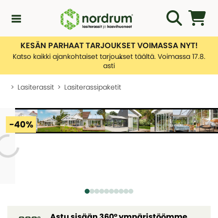
KESÄN PARHAAT TARJOUKSET VOIMASSA NYT!
Kampanjat
Katso kaikki ajankohtaiset tarjoukset täältä. Voimassa 17.8.
asti
Uutuuksia
Lasiterassit
Lasiterassipaketit
Asiakaspalvelu
KATEGORIAT
-40%
Yleiskatsaus - Uutuuksia
Lasiterassiopas
KATEGORIAT
Rakentamislupa
Yleiskatsaus - Asiakaspalvelu
Lasiterassit
Ota yhteyttä
Tietoa toimituksistamme
Kasvihuone
KATEGORIAT
Palautusten hallinnointi
Astu sisään 360° ympäristöömme