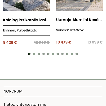
Uumaja Alumiini Kesä Lasiterassi
Kolding lasikatolla lasiterassi
Seinään liitettävä
Erillinen, Pulpettikatto
10 479 €
13 099 €
8 428 €
12 040 €
NORDRUM
Tietoa yrityksestämme