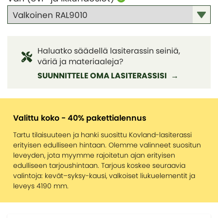
Yksinkertainen lisärakennus antoi mökille uutta
Näin valitset oikean lasiterassin
Tietoa kasvihuoneistamme
elämää
KATEGORIAT
Yksinkertainen lisärakennus antoi mökille uutta
Inspiration ja vinkkejä kasvihuoneprojektiisi
Erillinen lasiterassi toteutettiin uima-altaan
elämää
Pergola
Myrskytakuu kasvihuoneelle
yhteyteen
8 syytä hankkia lasiterassi
Haluatko säädellä lasiterassin seiniä,
Rakenna kasvihuoneen perustus itse
Perinteinen, punainen ja kuvankaunis
väriä ja materiaaleja?
Tämän takia lasiterassi ja kasvihuone ovat fiksu
Valmistele kasvihuone talvea varten
investointi
SUUNNITTELE OMA LASITERASSISI
KATEGORIAT
Mikä kasvihuonemalli sopii juuri sinulle
Pergola
Arkkitehdin vinkit
Valittu koko - 40% pakettialennus
Tartu tilaisuuteen ja hanki suosittu Kovland-lasiterassi
erityisen edulliseen hintaan. Olemme valinneet suositun
leveyden, jota myymme rajoitetun ajan erityisen
edulliseen tarjoushintaan. Tarjous koskee seuraavia
valintoja: kevät–syksy-kausi, valkoiset liukuelementit ja
leveys 4190 mm.