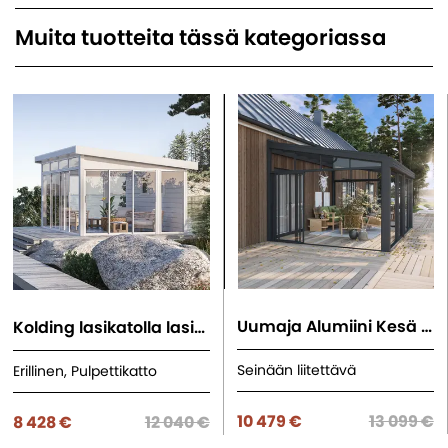
Muita tuotteita tässä kategoriassa
Uumaja Alumiini Kesä Lasiterassi
Kolding lasikatolla lasiterassi
Seinään liitettävä
Erillinen, Pulpettikatto
10 479 €
13 099 €
8 428 €
12 040 €