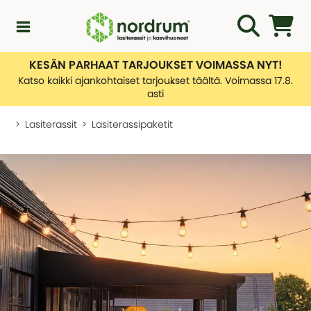
KESÄN PARHAAT TARJOUKSET VOIMASSA NYT!
Kampanjat
Katso kaikki ajankohtaiset tarjoukset täältä. Voimassa 17.8.
asti
Uutuuksia
Lasiterassit
Lasiterassipaketit
Asiakaspalvelu
KATEGORIAT
Yleiskatsaus - Uutuuksia
Lasiterassiopas
KATEGORIAT
Rakentamislupa
Yleiskatsaus - Asiakaspalvelu
Lasiterassit
Ota yhteyttä
Tietoa toimituksistamme
Kasvihuone
KATEGORIAT
Palautusten hallinnointi