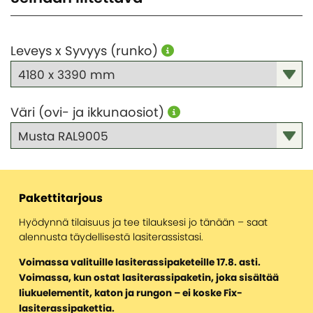
Yksinkertainen lisärakennus antoi mökille uutta
Näin valitset oikean lasiterassin
Tietoa kasvihuoneistamme
elämää
KATEGORIAT
Yksinkertainen lisärakennus antoi mökille uutta
Inspiration ja vinkkejä kasvihuoneprojektiisi
Erillinen lasiterassi toteutettiin uima-altaan
elämää
Leveys x Syvyys (runko)
Pergola
Myrskytakuu kasvihuoneelle
yhteyteen
8 syytä hankkia lasiterassi
Rakenna kasvihuoneen perustus itse
Perinteinen, punainen ja kuvankaunis
Tämän takia lasiterassi ja kasvihuone ovat fiksu
Valmistele kasvihuone talvea varten
investointi
Väri (ovi- ja ikkunaosiot)
KATEGORIAT
Mikä kasvihuonemalli sopii juuri sinulle
Pergola
Arkkitehdin vinkit
Pakettitarjous
Hyödynnä tilaisuus ja tee tilauksesi jo tänään – saat
alennusta täydellisestä lasiterassistasi.
Voimassa valituille lasiterassipaketeille 17.8. asti.
Voimassa, kun ostat lasiterassipaketin, joka sisältää
liukuelementit, katon ja rungon – ei koske Fix-
lasiterassipakettia.