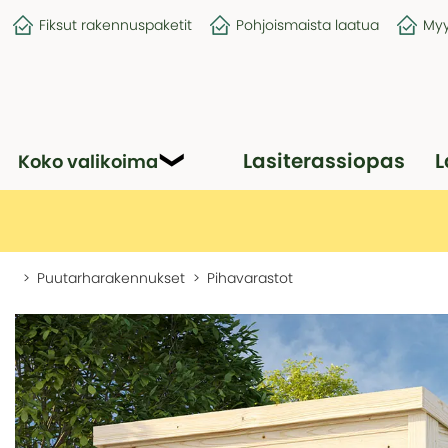
Fiksut rakennuspaketit
Pohjoismaista laatua
Myy
Lasiterassiopas
L
Koko valikoima
Puutarharakennukset
Pihavarastot