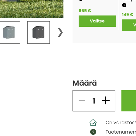
665 €
149 €
Valitse
V
Määrä
On varastos
Tuotenumer