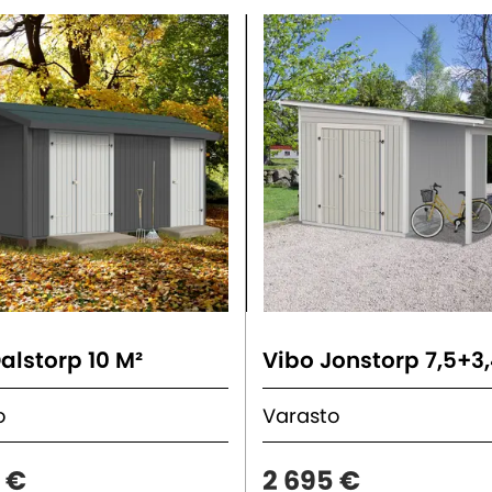
alstorp 10 M²
Vibo Jonstorp 7,5+3,
to
Varasto
 €
2 695 €