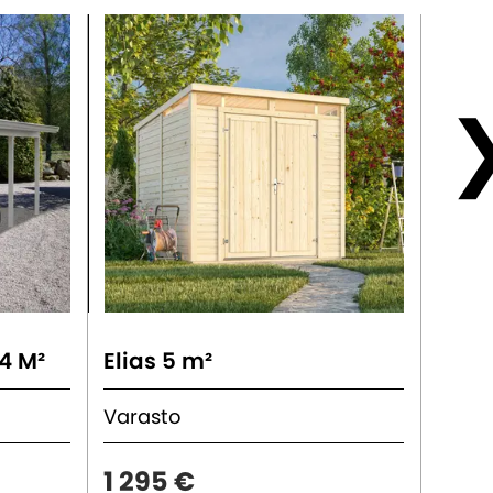
4 M²
Elias 5 m²
Elias
Varasto
Vara
1 295 €
1 57