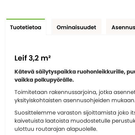
Tuotetietoa
Ominaisuudet
Asennus
Leif 3,2 m²
Kätevä säilytyspaikka ruohonleikkurille, puu
vaikka polkupyörälle.
Toimitetaan rakennussarjoina, jotka asenne
yksityiskohtaisten asennusohjeiden mukaan
Suosittelemme varaston sijoittamista joko it
kaivetuista laatoista muodostetulle perustuk
ulottuu routarajan alapuolelle.