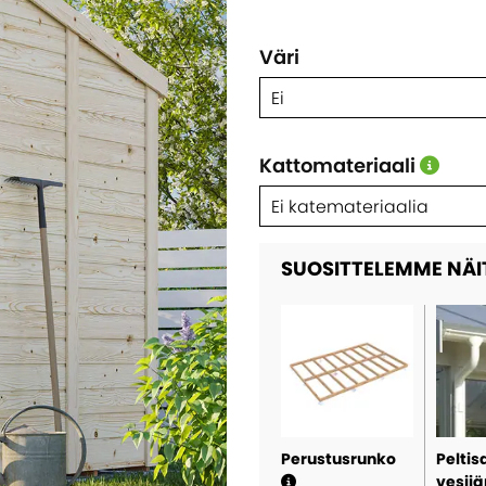
Väri
Ei
Kattomateriaali
Ei katemateriaalia
SUOSITTELEMME NÄI
Perustusrunko
Peltis
vesij