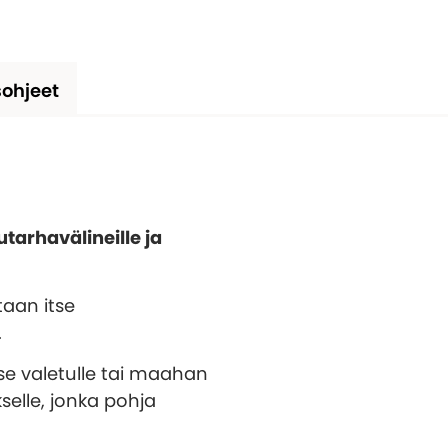
ohjeet
tarhavälineille ja
taan itse
.
se valetulle tai maahan
selle, jonka pohja