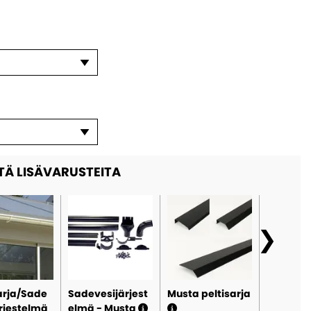
TÄ LISÄVARUSTEITA
arja/Sade
Sadevesijärjest
Musta peltisarja
Valkoin
ärjestelmä
elmä - Musta
peltisar