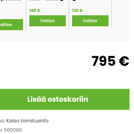
149 €
139 €
139 €
Valitse
Valitse
Val
alitse
795 €
Lisää ostoskoriin
sa.
Katso toimitusinfo
o: 560060