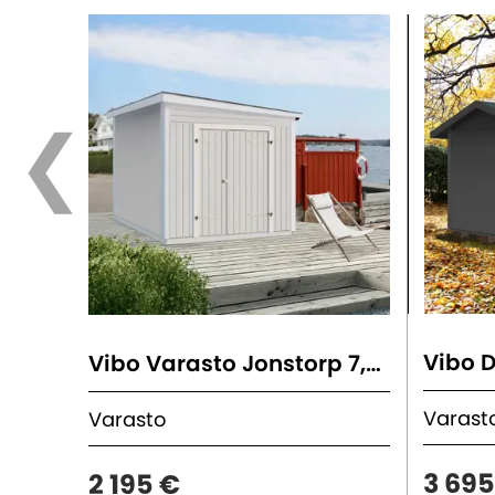
Vibo D
Vibo Varasto Jonstorp 7,5 M²
Varas
Varasto
3 695
2 195 €