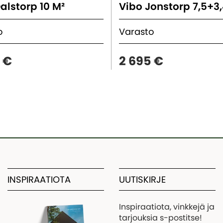
alstorp 10 M²
Vibo Jonstorp 7,5+3,
to
Varasto
 €
2 695 €
INSPIRAATIOTA
UUTISKIRJE
Inspiraatiota, vinkkejä ja
tarjouksia s-postitse!