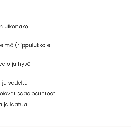
n ulkonäkö
elmä (riippulukko ei
valo ja hyvä
a ja vedeltä
elevat sääolosuhteet
a ja laatua