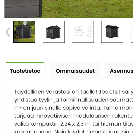
Tuotetietoa
Ominaisuudet
Asennus
Täydellinen varastosi on täällä! Jos etsit säil
yhdistää tyylin ja toiminnallisuuden saumat
m² on juuri sinulle sopiva valinta. Tämä mo
tarjoaa innovatiivisen modulaarisen rakentee
valita kompaktin 2,24 x 2,3 m tai hieman ti
kokoonpanon. Näin löydät helposti juuri sinun