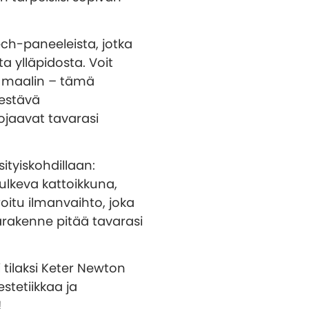
ech-paneeleista, jotka
ta ylläpidosta. Voit
n maalin – tämä
Kestävä
ojaavat tavarasi
ityiskohdillaan:
kulkeva kattoikkuna,
oitu ilmanvaihto, joka
arakenne pitää tavarasi
i tilaksi Keter Newton
stetiikkaa ja
!