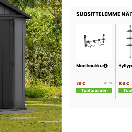
SUOSITTELEMME NÄI
Monikoukku
Hylly
39 €
49 €
108 €
Tuotteeseen
Tuo