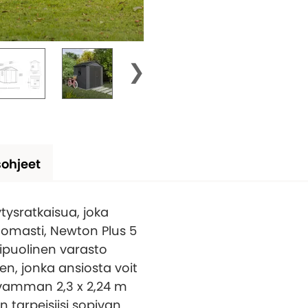
ohjeet
ytysratkaisua, joka
tomasti, Newton Plus 5
nipuolinen varasto
n, jonka ansiosta voit
lavamman 2,3 x 2,24 m
 tarpeisiisi sopivan