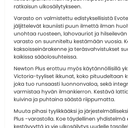
ratkaisun ulkosäilytykseen.
Varasto on valmistettu edistyksellisistä Evot
jäljittelevät kauniisti puun ilmettä ilman huol
unohtaa ruosteen, lahovauriot ja hilseilevä
varasto on suunniteltu kestämään vuosia. 
kaksoisseinärakenne ja teräsvahvistukset su
kaikissa sääolosuhteissa.
Newton Plus erottuu myös käytännöllisillä yks
Victoria-tyyliset ikkunat, koko pituudeltaan 
joka tuo runsaasti luonnonvaloa, sekä integr
varmistaa hyvän ilmankierron. Kestävä latti
kuivina ja puhtaina säästä riippumatta.
Muuta pihasi tyylikkääksi ja järjestelmälliseks
Plus -varastolla. Koe täydellinen yhdistelmä e
kestävyyttä ja vie ulkosäilytys uudelle tasolle