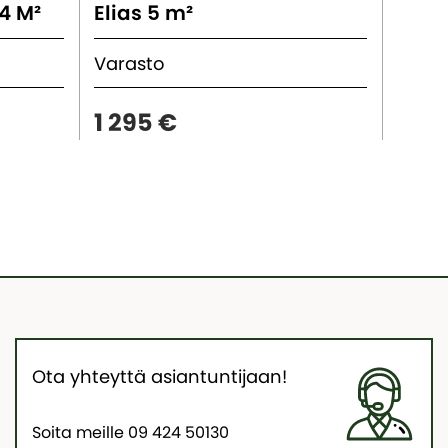
4 M²
Elias 5 m²
Elias
Varasto
Vara
1 295 €
1 57
Ota yhteyttä asiantuntijaan!
Soita meille 09 424 50130