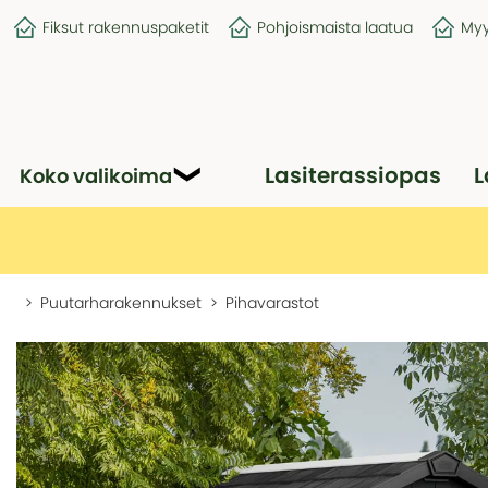
Fiksut rakennuspaketit
Pohjoismaista laatua
Myy
Lasiterassiopas
L
Koko valikoima
Puutarharakennukset
Pihavarastot