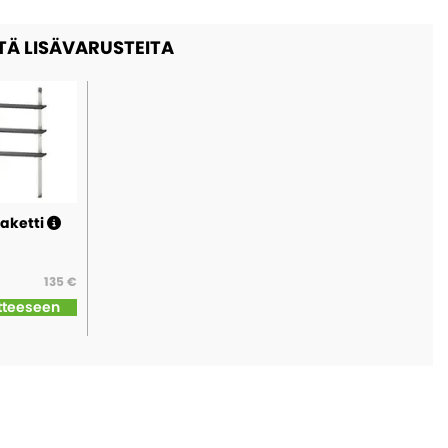
TÄ LISÄVARUSTEITA
paketti
135 €
tteeseen