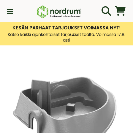
KESÄN PARHAAT TARJOUKSET VOIMASSA NYT!
Kampanjat
Katso kaikki ajankohtaiset tarjoukset täältä. Voimassa 17.8.
asti
Uutuuksia
Asiakaspalvelu
KATEGORIAT
Yleiskatsaus - Uutuuksia
Lasiterassiopas
KATEGORIAT
Rakentamislupa
Yleiskatsaus - Asiakaspalvelu
Lasiterassit
Ota yhteyttä
Tietoa toimituksistamme
Kasvihuone
KATEGORIAT
Palautusten hallinnointi