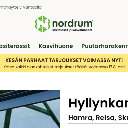
ntinäyttely Vantaalla
asiterassit
Kasvihuone
Puutarharaken
Pergola
Autotallit
KESÄN PARHAAT TARJOUKSET VOIMASSA NYT!
Katso kaikki ajankohtaiset tarjoukset täältä. Voimassa 17.8. asti
Hyllynka
Hamra, Reisa, Sk