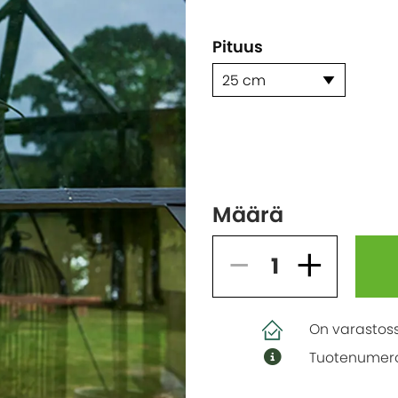
Pituus
25 cm
Määrä
On varastos
Tuotenumero