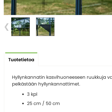
Tuotetietoa
Hyllynkannatin kasvihuoneeseen ruukkuja varte
pelkästään hyllynkannattimet.
3 kpl
25 cm / 50 cm