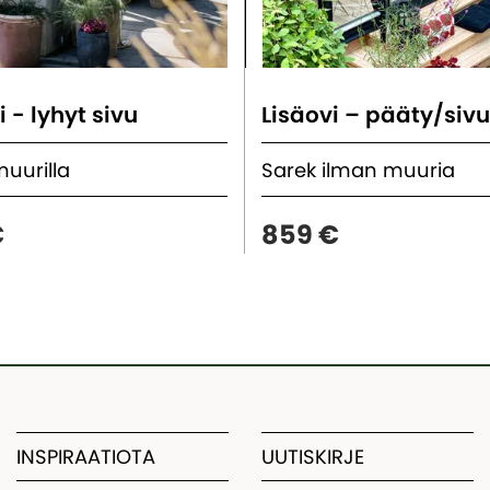
i - lyhyt sivu
Lisäovi – pääty/siv
muurilla
Sarek ilman muuria
€
859 €
INSPIRAATIOTA
UUTISKIRJE