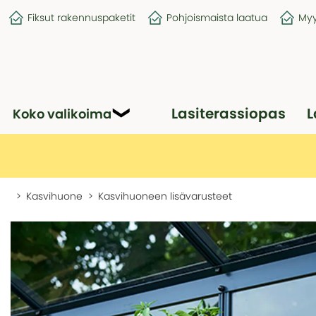
Fiksut rakennuspaketit
Pohjoismaista laatua
Myy
Lasiterassiopas
L
Koko valikoima
Kasvihuone
Kasvihuoneen lisävarusteet