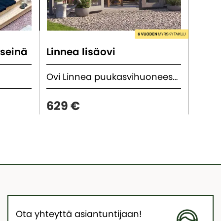
useinä
Linnea lisäovi
Linn
Ovi Linnea puukasvihuoneeseen
629 €
249
Ota yhteyttä asiantuntijaan!