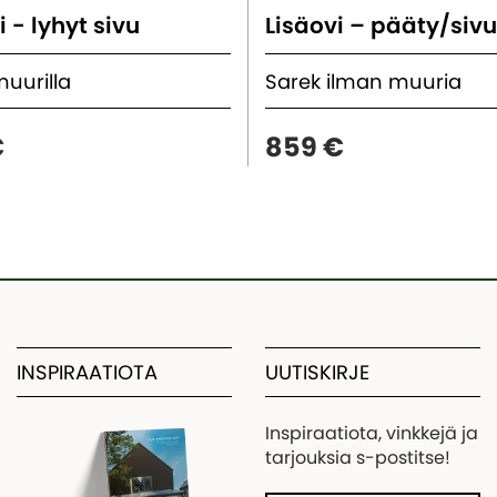
i - lyhyt sivu
Lisäovi – pääty/siv
muurilla
Sarek ilman muuria
€
859 €
INSPIRAATIOTA
UUTISKIRJE
Inspiraatiota, vinkkejä ja
tarjouksia s-postitse!