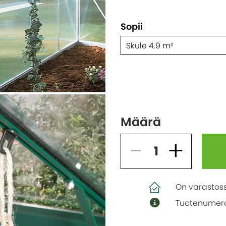
Sopii
Skule 4.9 m²
Määrä
On varastos
Tuotenumero