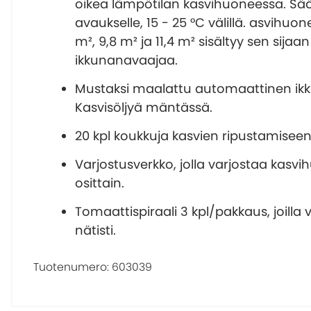
oikea lämpötilan kasvihuoneessa. Sä
avaukselle, 15 - 25 °C välillä. asvihuon
m², 9,8 m² ja 11,4 m² sisältyy sen sija
ikkunanavaajaa.
Mustaksi maalattu automaattinen ik
Kasvisöljyä mäntässä.
20 kpl koukkuja kasvien ripustamiseen
Varjostusverkko, jolla varjostaa kasv
osittain.
Tomaattispiraali 3 kpl/pakkaus, joilla 
nätisti.
Tuotenumero:
603039