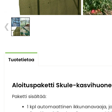
Tuotetietoa
Aloituspaketti Skule-kasvihuon
Paketti sisältää:
1 kpl automaattinen ikkunanavaaja, 