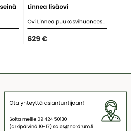
useinä
Linnea lisäovi
Linn
Ovi Linnea puukasvihuoneeseen
629 €
249
Ota yhteyttä asiantuntijaan!
Soita meille 09 424 50130
(arkipäivinä 10-17) sales@nordrum.fi