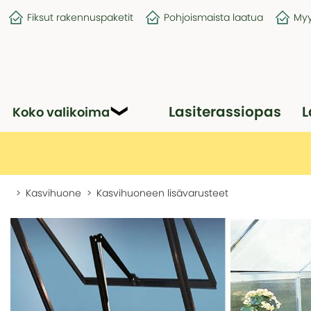
Fiksut rakennuspaketit
Pohjoismaista laatua
Myy
Lasiterassiopas
L
Koko valikoima
Kasvihuone
Kasvihuoneen lisävarusteet