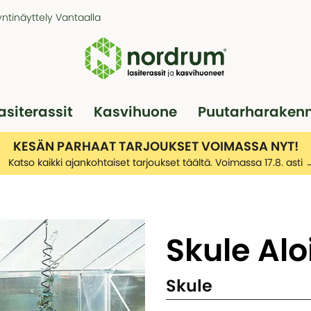
ntinäyttely Vantaalla
asiterassit
Kasvihuone
Puutarharaken
Pergola
Autotallit
KESÄN PARHAAT TARJOUKSET VOIMASSA NYT!
Katso kaikki ajankohtaiset tarjoukset täältä. Voimassa 17.8. asti
Skule Alo
Skule