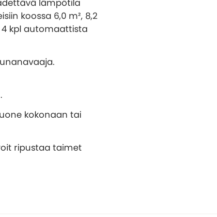
ädettävä lämpötila
eisiin koossa 6,0 m², 8,2
an 4 kpl automaattista
kunanavaaja.
.
ihuone kokonaan tai
voit ripustaa taimet