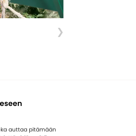
eeseen
joka auttaa pitämään