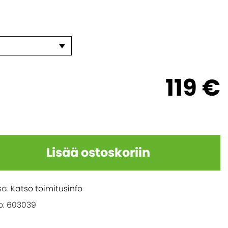
119 €
Lisää ostoskoriin
sa.
Katso toimitusinfo
: 603039