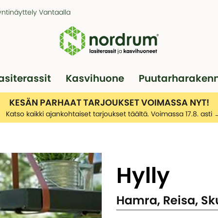
ntinäyttely Vantaalla
asiterassit
Kasvihuone
Puutarharaken
Pergola
Autotallit
KESÄN PARHAAT TARJOUKSET VOIMASSA NYT!
Katso kaikki ajankohtaiset tarjoukset täältä. Voimassa 17.8. asti
Hylly
Hamra, Reisa, Sk