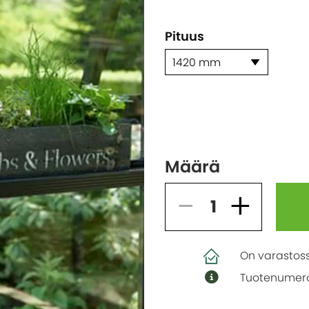
Pituus
1420 mm
Määrä
On varastos
Tuotenumero