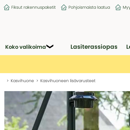
Fiksut rakennuspaketit
Pohjoismaista laatua
Myy
Lasiterassiopas
L
Koko valikoima
Kasvihuone
Kasvihuoneen lisävarusteet