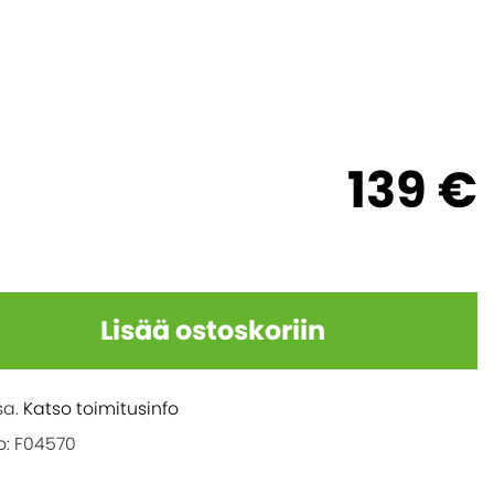
139 €
Lisää ostoskoriin
sa.
Katso toimitusinfo
: F04570