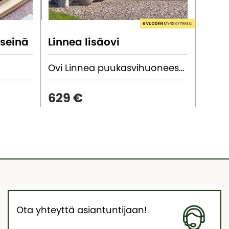
useinä
Linnea lisäovi
Linn
Ovi Linnea puukasvihuoneeseen
629 €
249
Ota yhteyttä asiantuntijaan!