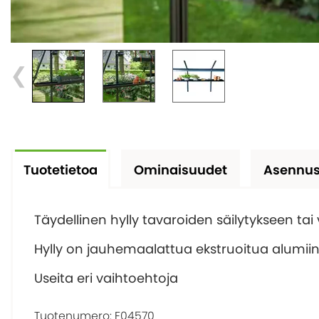
Tuotetietoa
Ominaisuudet
Asennus
Täydellinen hylly tavaroiden säilytykseen tai v
Hylly on jauhemaalattua ekstruoitua alumiini
Useita eri vaihtoehtoja
Tuotenumero:
F04570