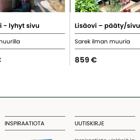
i - lyhyt sivu
Lisäovi – pääty/siv
muurilla
Sarek ilman muuria
€
859 €
INSPIRAATIOTA
UUTISKIRJE